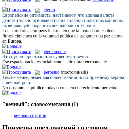
- / -
eterno
Европейские оптимисты настаивают, что единая валюта
действительно основывается на сильной политической воле,
позволяющей сохранить
вечный
мир в Европе.
Los partidarios europeos insisten en que la moneda única tiene
firmes cimientos en la voluntad política de asegurar una paz
eterna
en Europa.
eternamente
Это пустое пространство существует
вечно
.
Ese espacio vacío, esencialmente ha de durar
eternamente
.
perpetuo
(постоянный)
Тем не менее, немецкая общественность по-прежнему верила
в
вечный
рост.
No obstante, el público todavía creía en el crecimiento
perpetuo
.
"вечный": словосочетания
(1)
вечный спутник
Примеры предложений со словом