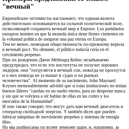
"вечный"
Европейские оптимисты настаивают, что единая валюта
действительно основывается на сильной политической воле,
позволяющей сохранить
вечный
мир в Европе.
Los partidarios
europeos insisten en que la moneda única tiene firmes cimientos en
la voluntad política de asegurar una paz
eterna
en Europa.
Тем не менее, немецкая общественность по-прежнему верила
в
вечный
рост.
No obstante, el público todavía creía en el
crecimiento
perpetuo
.
При их рождении Джон Мейнард Кейнс незабываемо
предупредил, что если эти институты не получат хороших
лидеров, они "погрузятся в
вечный
сон, никогда не проснутся
и о них никогда не услышат в судах и на рынках
человечества".
Al momento de su nacimiento, John Maynard
Keynes memorablemente advirtió que si estas instituciones no tenían
buenos líderes "caerían en un sueño
eterno
, para no despertar nunca
y sin que se volviera a oír hablar de ellas en las cortes y los
mercados de la Humanidad".
И они также говорят, что могут дать вам
вечный
двигатель и
генератор свободной энергии.
Y también dicen que pueden
fabricar máquinas de movimiento
perpetuo
y sistemas de energía
libre.
Но мы разбросаны по всему земному шару, и, например, за