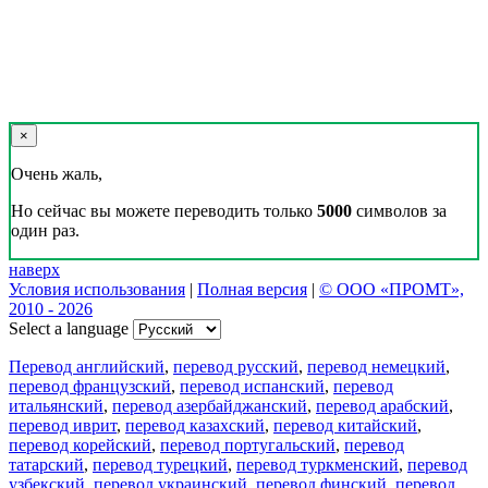
×
Очень жаль,
Но сейчас вы можете переводить только
5000
символов за
один раз.
наверх
Условия использования
|
Полная версия
|
© ООО «ПРОМТ»,
2010 - 2026
Select a language
Перевод английский
,
перевод русский
,
перевод немецкий
,
перевод французский
,
перевод испанский
,
перевод
итальянский
,
перевод азербайджанский
,
перевод арабский
,
перевод иврит
,
перевод казахский
,
перевод китайский
,
перевод корейский
,
перевод португальский
,
перевод
татарский
,
перевод турецкий
,
перевод туркменский
,
перевод
узбекский
,
перевод украинский
,
перевод финский
,
перевод