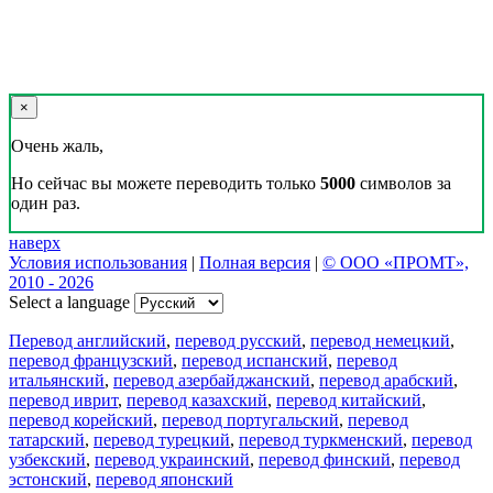
×
Очень жаль,
Но сейчас вы можете переводить только
5000
символов за
один раз.
наверх
Условия использования
|
Полная версия
|
© ООО «ПРОМТ»,
2010 - 2026
Select a language
Перевод английский
,
перевод русский
,
перевод немецкий
,
перевод французский
,
перевод испанский
,
перевод
итальянский
,
перевод азербайджанский
,
перевод арабский
,
перевод иврит
,
перевод казахский
,
перевод китайский
,
перевод корейский
,
перевод португальский
,
перевод
татарский
,
перевод турецкий
,
перевод туркменский
,
перевод
узбекский
,
перевод украинский
,
перевод финский
,
перевод
эстонский
,
перевод японский