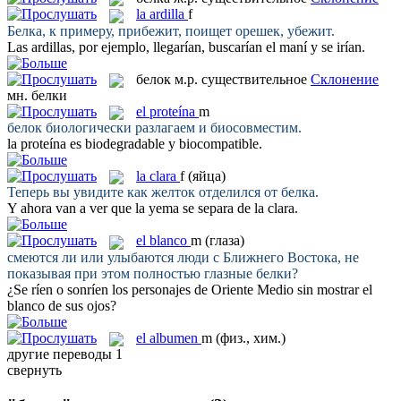
la
ardilla
f
Белка
, к примеру, прибежит, поищет орешек, убежит.
Las
ardillas
, por ejemplo, llegarían, buscarían el maní y se irían.
белок
м.р.
существительное
Склонение
мн.
белки
el
proteína
m
белок
биологически разлагаем и биосовместим.
la
proteína
es biodegradable y biocompatible.
la
clara
f
(яйца)
Теперь вы увидите как желток отделился от
белка
.
Y ahora van a ver que la yema se separa de la
clara
.
el
blanco
m
(глаза)
смеются ли или улыбаются люди с Ближнего Востока, не
показывая при этом полностью глазные
белки
?
¿Se ríen o sonríen los personajes de Oriente Medio sin mostrar el
blanco
de sus ojos?
el
albumen
m
(физ., хим.)
другие переводы
1
свернуть