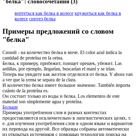
"белка": словосочетания
(3)
вертеться как белка в колесе
кружиться как белка в
колесе
синтез белка
Примеры предложений со словом
"белка"
Синий - на количество
белка
в моче.
El color azul indica la
cantidad de
proteína
en la orina.
Белка
, к примеру, прибежит, поищет орешек, убежит.
Las
ardillas
, por ejemplo, llegarían, buscarían el maní y se irían.
Теперь вы увидите как желток отделился от
белка
.
Y ahora van
a ver que la yema se separa de la
clara
.
И количество
белка
имеет большое значение.
También importa
cuánto de la
proteína
es.
Он состоит только из воды и
белка
.
Los elementos de este
material son simplemente agua y
proteína
.
Больше
Примеры употребления слов в разных контекстах
предоставляются исключительно в лингвистических целях, т.
е. для изучения употребления слов в одном языке и вариантов
их перевода на другой. Все образцы собраны автоматически
из открытых источников с помощью технологии поиска на