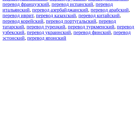
перевод французский
,
перевод испанский
,
перевод
итальянский
,
перевод азербайджанский
,
перевод арабский
,
перевод иврит
,
перевод казахский
,
перевод китайский
,
перевод корейский
,
перевод португальский
,
перевод
татарский
,
перевод турецкий
,
перевод туркменский
,
перевод
узбекский
,
перевод украинский
,
перевод финский
,
перевод
эстонский
,
перевод японский
Возможности
Перевод текста
Примеры употребления
Склонение и спряжение
Наш блог
Бесплатные приложения
PROMT.One для iOS
PROMT.One для Android
Предложения
Для разработчиков