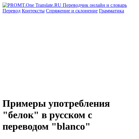
Перевод
Контексты
Спряжение
и склонение
Грамматика
Примеры употребления
"белок" в русском с
переводом "blanco"