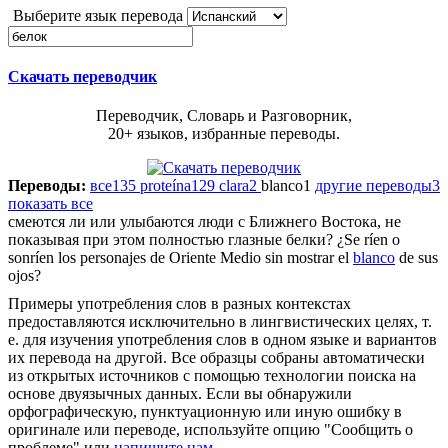
Выберите язык перевода
Скачать переводчик
Переводчик, Словарь и Разговорник,
20+ языков, избранные переводы.
Переводы:
все
135
proteína
129
clara
2
blanco
1
другие переводы
3
показать все
смеются ли или улыбаются люди с Ближнего Востока, не
показывая при этом полностью глазные
белки
?
¿Se ríen o
sonríen los personajes de Oriente Medio sin mostrar el
blanco
de sus
ojos?
Примеры употребления слов в разных контекстах
предоставляются исключительно в лингвистических целях, т.
е. для изучения употребления слов в одном языке и вариантов
их перевода на другой. Все образцы собраны автоматически
из открытых источников с помощью технологии поиска на
основе двуязычных данных. Если вы обнаружили
орфографическую, пунктуационную или иную ошибку в
оригинале или переводе, используйте опцию "Сообщить о
проблеме" или
напишите нам