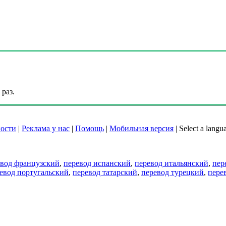
раз.
ости
|
Реклама у нас
|
Помощь
|
Мобильная версия
|
Select a langu
евод французский
,
перевод испанский
,
перевод итальянский
,
пер
евод португальский
,
перевод татарский
,
перевод турецкий
,
пере