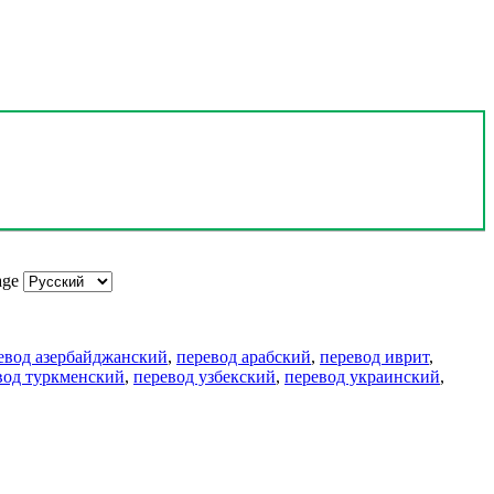
age
евод азербайджанский
,
перевод арабский
,
перевод иврит
,
вод туркменский
,
перевод узбекский
,
перевод украинский
,