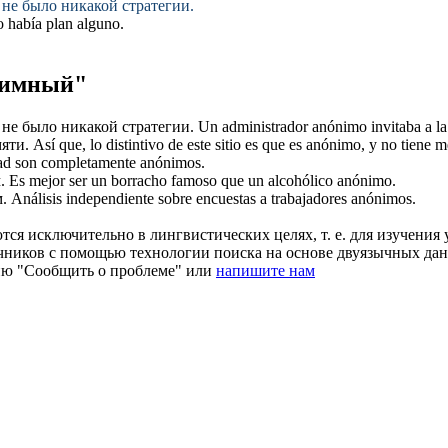
не было никакой стратегии.
no había plan alguno.
нимный"
не было никакой стратегии.
Un administrador
anónimo
invitaba a la
мяти.
Así que, lo distintivo de este sitio es que es
anónimo
, y no tiene 
dad son completamente
anónimos
.
.
Es mejor ser un borracho famoso que un alcohólico
anónimo
.
.
Análisis independiente sobre encuestas a trabajadores
anónimos
.
ся исключительно в лингвистических целях, т. е. для изучения 
очников с помощью технологии поиска на основе двуязычных д
ию "Сообщить о проблеме" или
напишите нам