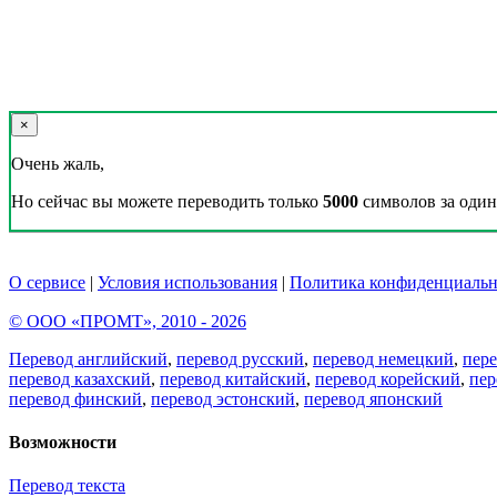
×
Очень жаль,
Но сейчас вы можете переводить только
5000
символов за один 
О сервисе
|
Условия использования
|
Политика конфиденциальн
© ООО «ПРОМТ», 2010 - 2026
Перевод английский
,
перевод русский
,
перевод немецкий
,
пер
перевод казахский
,
перевод китайский
,
перевод корейский
,
пер
перевод финский
,
перевод эстонский
,
перевод японский
Возможности
Перевод текста