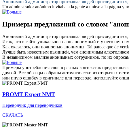
Анонимный
администратор приглашал людей присоединиться, 
Un administrador
anónimo
invitaba a la gente a unirse a la página y 
Примеры предложений со словом "ано
Анонимный
администратор приглашал людей присоединиться, 
Итак, что в сайте уникального - он
анонимный
и у него нет па
Как оказалось, они полностью
анонимны
.
Tal parece que de ver
Лучше быть известным пьяницей, чем
анонимным
алкоголиком
В независимом анализе
анонимных
сотрудников, по их опросам
Примеры употребления слов в разных контекстах предоставляют
другой. Все образцы собраны автоматически из открытых ист
или иную ошибку в оригинале или переводе, используйте опц
PROMT Expert NMT
Переводчик для переводчиков
СКАЧАТЬ