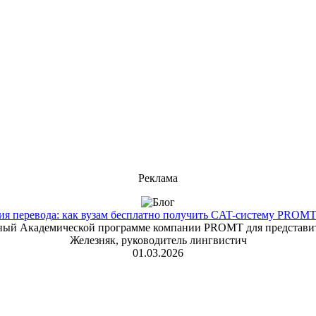
Реклама
 перевода: как вузам бесплатно получить CAT-систему PROMT T
енный Академической программе компании PROMT для представит
Железняк, руководитель лингвистич
01.03.2026