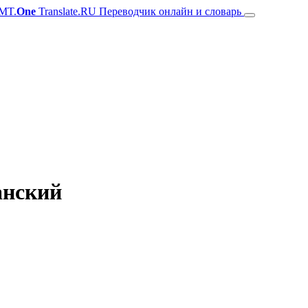
MT.
One
Translate.RU Переводчик онлайн и словарь
анский