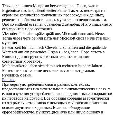
Trotz der enormen Menge an hervorragenden Daten, waren
Ergebnisse also in
quälend
weiter Ferne.
Так что, несмотря на
огромное количество полученных превосходных данных,
решение проблемы оставалось
мучительно
недостижимым.
Und so entflieht er seinen
quälenden
Zuständen.
И это спасение от
его
мучительного
состояния.
Vier oder fünf Jahre später
quält
uns Microsoft dann aufs Neue.
Тогда через четыре или пять лет Microsoft снова начнет наши
мучения
.
Es war Zeit für mich nach Cleveland zu fahren und die
quälende
Wartezeit auf ein passendes Organ zu beginnen.
Пора лететь в
Кливленд и погрузиться в
томительное
ожидание
совместимых органов.
Mathematiker
quälten sich
damit seit mehreren hundert Jahren.
Математики в течение нескольких сотен лет реально
мучились
с этим.
Больше
Примеры употребления слов в разных контекстах
предоставляются исключительно в лингвистических целях, т.
е. для изучения употребления слов в одном языке и вариантов
их перевода на другой. Все образцы собраны автоматически
из открытых источников с помощью технологии поиска на
основе двуязычных данных. Если вы обнаружили
орфографическую, пунктуационную или иную ошибку в