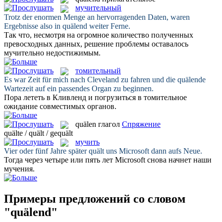
мучительный
Trotz der enormen Menge an hervorragenden Daten, waren
Ergebnisse also in
quälend
weiter Ferne.
Так что, несмотря на огромное количество полученных
превосходных данных, решение проблемы оставалось
мучительно
недостижимым.
томительный
Es war Zeit für mich nach Cleveland zu fahren und die
quälende
Wartezeit auf ein passendes Organ zu beginnen.
Пора лететь в Кливленд и погрузиться в
томительное
ожидание совместимых органов.
quälen
глагол
Спряжение
quälte / quält / gequält
мучить
Vier oder fünf Jahre später
quält
uns Microsoft dann aufs Neue.
Тогда через четыре или пять лет Microsoft снова начнет наши
мучения
.
Примеры предложений со словом
"quälend"