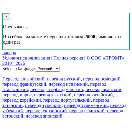
×
Очень жаль,
Но сейчас вы можете переводить только
5000
символов за
один раз.
наверх
Условия использования
|
Полная версия
|
© ООО «ПРОМТ»,
2010 - 2026
Select a language
Перевод английский
,
перевод русский
,
перевод немецкий
,
перевод французский
,
перевод испанский
,
перевод
итальянский
,
перевод азербайджанский
,
перевод арабский
,
перевод иврит
,
перевод казахский
,
перевод китайский
,
перевод корейский
,
перевод португальский
,
перевод
татарский
,
перевод турецкий
,
перевод туркменский
,
перевод
узбекский
,
перевод украинский
,
перевод финский
,
перевод
эстонский
,
перевод японский
Возможности