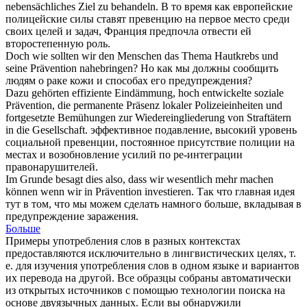
nebensächliches Ziel zu behandeln.
В то время как европейские
полицейские силы ставят
превенцию
на первое место среди
своих целей и задач, Франция предпочла отвести ей
второстепенную роль.
Doch wie sollten wir den Menschen das Thema Hautkrebs und
seine
Prävention
nahebringen?
Но как мы должны сообщить
людям о раке кожи и способах его
предупреждения
?
Dazu gehörten effiziente Eindämmung, hoch entwickelte soziale
Prävention
, die permanente Präsenz lokaler Polizeieinheiten und
fortgesetzte Bemühungen zur Wiedereingliederung von Straftätern
in die Gesellschaft.
эффективное подавление, высокий уровень
социальной
превенции
, постоянное присутствие полиции на
местах и возобновление усилий по ре-интеграции
правонарушителей.
Im Grunde besagt dies also, dass wir wesentlich mehr machen
können wenn wir in
Prävention
investieren.
Так что главная идея
тут в том, что мы можем сделать намного больше, вкладывая в
предупреждение
заражения.
Больше
Примеры употребления слов в разных контекстах
предоставляются исключительно в лингвистических целях, т.
е. для изучения употребления слов в одном языке и вариантов
их перевода на другой. Все образцы собраны автоматически
из открытых источников с помощью технологии поиска на
основе двуязычных данных. Если вы обнаружили