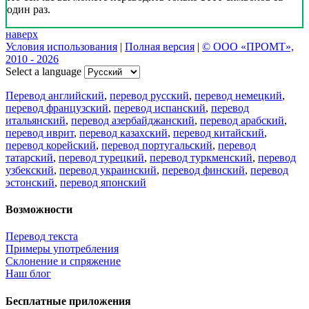
один раз.
наверх
Условия использования
|
Полная версия
|
© ООО «ПРОМТ»,
2010 - 2026
Select a language
Перевод английский
,
перевод русский
,
перевод немецкий
,
перевод французский
,
перевод испанский
,
перевод
итальянский
,
перевод азербайджанский
,
перевод арабский
,
перевод иврит
,
перевод казахский
,
перевод китайский
,
перевод корейский
,
перевод португальский
,
перевод
татарский
,
перевод турецкий
,
перевод туркменский
,
перевод
узбекский
,
перевод украинский
,
перевод финский
,
перевод
эстонский
,
перевод японский
Возможности
Перевод текста
Примеры употребления
Склонение и спряжение
Наш блог
Бесплатные приложения