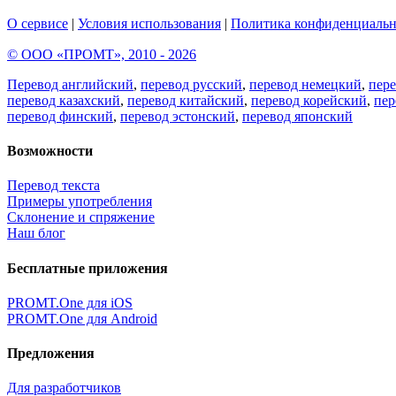
О сервисе
|
Условия использования
|
Политика конфиденциальн
© ООО «ПРОМТ», 2010 - 2026
Перевод английский
,
перевод русский
,
перевод немецкий
,
пер
перевод казахский
,
перевод китайский
,
перевод корейский
,
пер
перевод финский
,
перевод эстонский
,
перевод японский
Возможности
Перевод текста
Примеры употребления
Склонение и спряжение
Наш блог
Бесплатные приложения
PROMT.One для iOS
PROMT.One для Android
Предложения
Для разработчиков