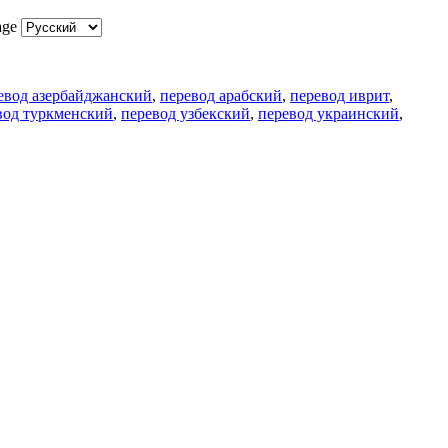
age
евод азербайджанский
,
перевод арабский
,
перевод иврит
,
вод туркменский
,
перевод узбекский
,
перевод украинский
,