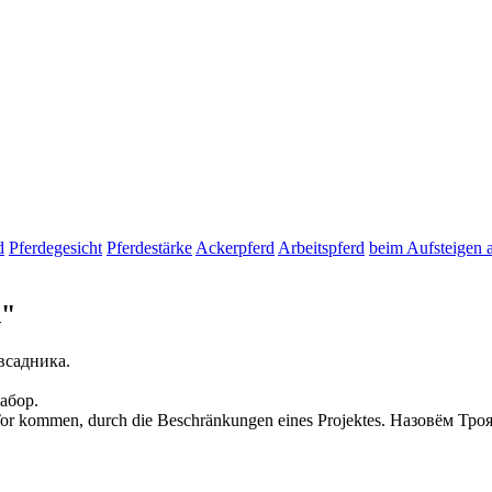
d
Pferdegesicht
Pferdestärke
Ackerpferd
Arbeitspferd
beim Aufsteigen a
d"
всадника.
абор.
Tor kommen, durch die Beschränkungen eines Projektes.
Назовём Тро