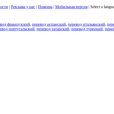
ости
|
Реклама у нас
|
Помощь
|
Мобильная версия
|
Select a langu
евод французский
,
перевод испанский
,
перевод итальянский
,
пер
евод португальский
,
перевод татарский
,
перевод турецкий
,
пере