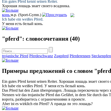
Ein gutes
Pferd
kennt seinen Reiter.
Хорошая
лошадь
знает своего всадника.
конь
м.р.
(Sport-Gymn.)
Ich habe ein weißes
Pferd
.
У меня есть белый
конь
.
"pferd": словосочетания
(40)
trojanische Pferd
Pferdeschwanz
Zugpferd
Pferderennen
Steckenpfer
Примеры предложений со словом "pfer
Ein gutes
Pferd
kennt seinen Reiter.
Хорошая
лошадь
знает своего 
Ich habe ein weißes
Pferd
.
У меня есть белый
конь
.
Das
Pferd
hat den Zaun übersprungen.
Лошадь
перескочила через з
Nennen wir das trojanische
Pferd
das Gefährt, in dem Sie durch das 
ворота, разбираетесь с ограничениями в проекте.
Aber ist es wirklich ein
Pferd
?
А правда ли это
лошадь
?