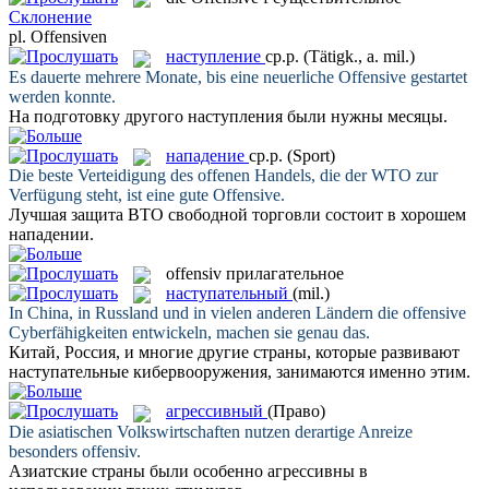
Склонение
pl.
Offensiven
наступление
ср.р.
(Tätigk., a. mil.)
Es dauerte mehrere Monate, bis eine neuerliche
Offensive
gestartet
werden konnte.
На подготовку другого
наступления
были нужны месяцы.
нападение
ср.р.
(Sport)
Die beste Verteidigung des offenen Handels, die der WTO zur
Verfügung steht, ist eine gute
Offensive
.
Лучшая защита ВТО свободной торговли состоит в хорошем
нападении
.
offensiv
прилагательное
наступательный
(mil.)
In China, in Russland und in vielen anderen Ländern die
offensive
Cyberfähigkeiten entwickeln, machen sie genau das.
Китай, Россия, и многие другие страны, которые развивают
наступательные
кибервооружения, занимаются именно этим.
агрессивный
(Право)
Die asiatischen Volkswirtschaften nutzen derartige Anreize
besonders
offensiv
.
Азиатские страны были особенно
агрессивны
в