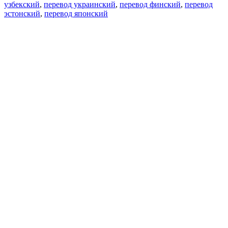
узбекский
,
перевод украинский
,
перевод финский
,
перевод
эстонский
,
перевод японский
Возможности
Перевод текста
Примеры употребления
Склонение и спряжение
Наш блог
Бесплатные приложения
PROMT.One для iOS
PROMT.One для Android
Предложения
Для разработчиков
Копировать текст
Копировать перевод
Сообщить о проблеме