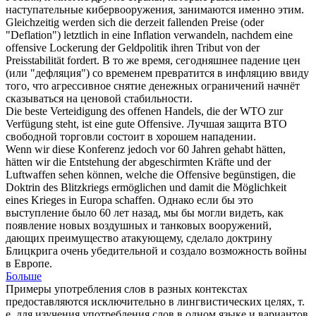
наступательные
кибервооружения, занимаются именно этим.
Gleichzeitig werden sich die derzeit fallenden Preise (oder
"Deflation") letztlich in eine Inflation verwandeln, nachdem eine
offensive
Lockerung der Geldpolitik ihren Tribut von der
Preisstabilität fordert.
В то же время, сегодняшнее падение цен
(или "дефляция") со временем превратится в инфляцию ввиду
того, что
агрессивное
снятие денежных ограничений начнёт
сказываться на ценовой стабильности.
Die beste Verteidigung des offenen Handels, die der WTO zur
Verfügung steht, ist eine gute
Offensive
.
Лучшая защита ВТО
свободной торговли состоит в хорошем
нападении
.
Wenn wir diese Konferenz jedoch vor 60 Jahren gehabt hätten,
hätten wir die Entstehung der abgeschirmten Kräfte und der
Luftwaffen sehen können, welche die
Offensive
begünstigen, die
Doktrin des Blitzkriegs ermöglichen und damit die Möglichkeit
eines Krieges in Europa schaffen.
Однако если бы это
выступление было 60 лет назад, мы бы могли видеть, как
появление новых воздушных и танковых вооружений,
дающих преимущество
атакующему
, сделало доктрину
Блицкрига очень убедительной и создало возможность войны
в Европе.
Больше
Примеры употребления слов в разных контекстах
предоставляются исключительно в лингвистических целях, т.
е. для изучения употребления слов в одном языке и вариантов