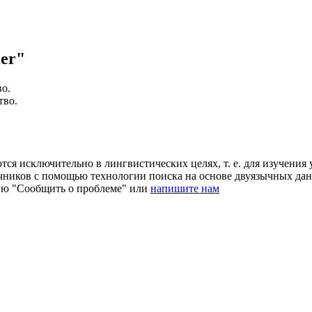
er"
во
.
тво
.
ся исключительно в лингвистических целях, т. е. для изучения 
очников с помощью технологии поиска на основе двуязычных д
ию "Сообщить о проблеме" или
напишите нам