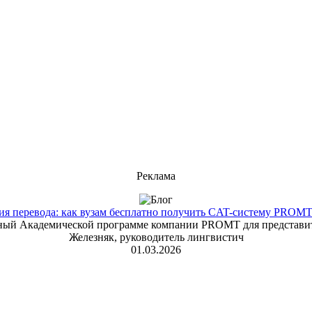
Реклама
 перевода: как вузам бесплатно получить CAT-систему PROMT T
енный Академической программе компании PROMT для представит
Железняк, руководитель лингвистич
01.03.2026