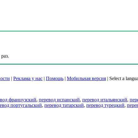
раз.
ости
|
Реклама у нас
|
Помощь
|
Мобильная версия
|
Select a langu
евод французский
,
перевод испанский
,
перевод итальянский
,
пер
евод португальский
,
перевод татарский
,
перевод турецкий
,
пере