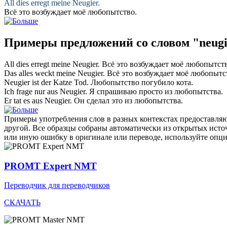
All dies erregt meine
Neugier
.
Всё это возбуждает моё
любопытство
.
Примеры предложений со словом "neugi
All dies erregt meine
Neugier
.
Всё это возбуждает моё
любопытст
Das alles weckt meine
Neugier
.
Всё это возбуждает моё
любопытс
Neugier
ist der Katze Tod.
Любопытство
погубило кота.
Ich frage nur aus
Neugier
.
Я спрашиваю просто из
любопытства
.
Er tat es aus
Neugier
.
Он сделал это из
любопытства
.
Примеры употребления слов в разных контекстах предоставляют
другой. Все образцы собраны автоматически из открытых ист
или иную ошибку в оригинале или переводе, используйте опц
PROMT Expert NMT
Переводчик для переводчиков
СКАЧАТЬ