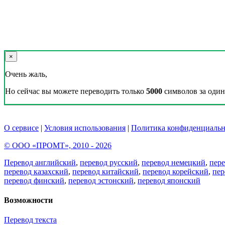
×
Очень жаль,
Но сейчас вы можете переводить только
5000
символов за один 
О сервисе
|
Условия использования
|
Политика конфиденциальн
© ООО «ПРОМТ», 2010 - 2026
Перевод английский
,
перевод русский
,
перевод немецкий
,
пер
перевод казахский
,
перевод китайский
,
перевод корейский
,
пер
перевод финский
,
перевод эстонский
,
перевод японский
Возможности
Перевод текста