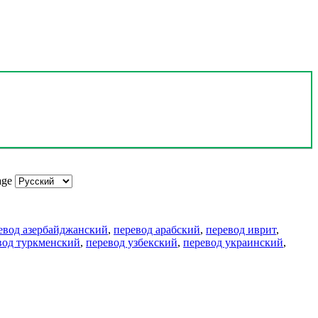
age
евод азербайджанский
,
перевод арабский
,
перевод иврит
,
вод туркменский
,
перевод узбекский
,
перевод украинский
,