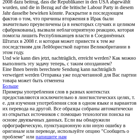
2008 dazu beitrug, dass die Republikaner in den USA abgewählt
wurden, und die in Bezug auf die britische Labour Party in diesem
Jahr dasselbe bewirken könnte.
Раскрытие в последующем
фактов о том, что причины вторжения в Ирак были
значительно преувеличены (а в некоторых случаях и целиком
сфабрикованы), вызвали
неблагоприятную
реакцию, которая
помогла лишить Республиканцев власти в Соединённых
Штатах в 2008 г. и которая может привести к тем же
последствиям для Лейбористкой партии Великобритании в
этом году.
Und wie kann dies jetzt,
nachträglich
, erreicht werden?
Как можно
выполнить эту задачу теперь, с таким опозданием?
Eine Ihnen bereits berechnete Sendung kann
nachträglich
verweigert werden
Отправка уже подсчитанной для Вас партии
товара может быть отменена
Больше
Примеры употребления слов в разных контекстах
предоставляются исключительно в лингвистических целях, т.
е. для изучения употребления слов в одном языке и вариантов
их перевода на другой. Все образцы собраны автоматически
из открытых источников с помощью технологии поиска на
основе двуязычных данных. Если вы обнаружили
орфографическую, пунктуационную или иную ошибку в
оригинале или переводе, используйте опцию "Сообщить о
проблеме" или
напишите нам