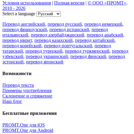
Условия использования
|
Полная версия
|
© ООО «ПРОМТ»,
2010 - 2026
Select a language
Перевод английский
,
перевод русский
,
перевод немецкий
,
перевод французский
,
перевод испанский
,
перевод
итальянский
,
перевод азербайджанский
,
перевод арабский
,
перевод иврит
,
перевод казахский
,
перевод китайский
,
перевод корейский
,
перевод португальский
,
перевод
татарский
,
перевод турецкий
,
перевод туркменский
,
перевод
узбекский
,
перевод украинский
,
перевод финский
,
перевод
эстонский
,
перевод японский
Возможности
Перевод текста
Примеры употребления
Склонение и спряжение
Наш блог
Бесплатные приложения
PROMT.One для iOS
PROMT.One для Android