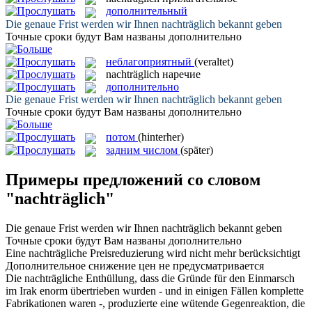
дополнительный
Die genaue Frist werden wir Ihnen
nachträglich
bekannt geben
Точные сроки будут Вам названы
дополнительно
неблагоприятный
(veraltet)
nachträglich
наречие
дополнительно
Die genaue Frist werden wir Ihnen
nachträglich
bekannt geben
Точные сроки будут Вам названы
дополнительно
потом
(hinterher)
задним числом
(später)
Примеры предложений со словом
"nachträglich"
Die genaue Frist werden wir Ihnen
nachträglich
bekannt geben
Точные сроки будут Вам названы
дополнительно
Eine
nachträgliche
Preisreduzierung wird nicht mehr berücksichtigt
Дополнительное
снижение цен не предусматривается
Die
nachträgliche
Enthüllung, dass die Gründe für den Einmarsch
im Irak enorm übertrieben wurden - und in einigen Fällen komplette
Fabrikationen waren -, produzierte eine wütende Gegenreaktion, die