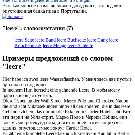
eine vor kurzem
geleerte
Bierdose in Portugal.
Это, как многие из вас возможно догадались, это недавно
опустошенная
банка пива в Португалии.
"leere": словосочетания
(7)
leere Seite
leere Band
leere Buchseite
leere Gang
leere
Knochenmark
leere Menge
leere Schleife
Примеры предложений со словом
"leere"
Hier habe ich zwei
leere
Wasserflaschen.
У меня здесь две
пустые
бутылки из-под воды.
In meinem Hirn herrscht eine gähnende
Leere
.
В моём мозгу
царит зияющая
пустота
.
Diese Typen an der Wall Street, Marco Polo und Cherokee Nation,
die sind acht Mikrosekunden hinter all den anderen, die in das
leere
Gebäude ziehen, das nur um die Ecke vom Carrier Hotel steht.
Вот
эти парни на Уолл-стрит, Марко Поло и Чероки Нэйшн, они
восемь микросекунд позади всех парней, заселяющихся в
здания,
опустошаемые
вокруг Carrier Hotel.
Es gibt eine komplette
Leere
bezüglich kreativem Kapital in Bertie