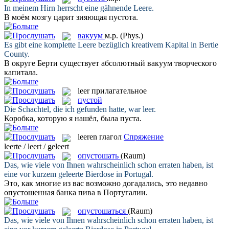
In meinem Hirn herrscht eine gähnende
Leere
.
В моём мозгу царит зияющая
пустота
.
вакуум
м.р.
(Phys.)
Es gibt eine komplette
Leere
bezüglich kreativem Kapital in Bertie
County.
В округе Берти существует абсолютный
вакуум
творческого
капитала.
leer
прилагательное
пустой
Die Schachtel, die ich gefunden hatte, war
leer
.
Коробка, которую я нашёл, была
пуста
.
leeren
глагол
Спряжение
leerte / leert / geleert
опустошать
(Raum)
Das, wie viele von Ihnen wahrscheinlich schon erraten haben, ist
eine vor kurzem
geleerte
Bierdose in Portugal.
Это, как многие из вас возможно догадались, это недавно
опустошенная
банка пива в Португалии.
опустошаться
(Raum)
Das, wie viele von Ihnen wahrscheinlich schon erraten haben, ist