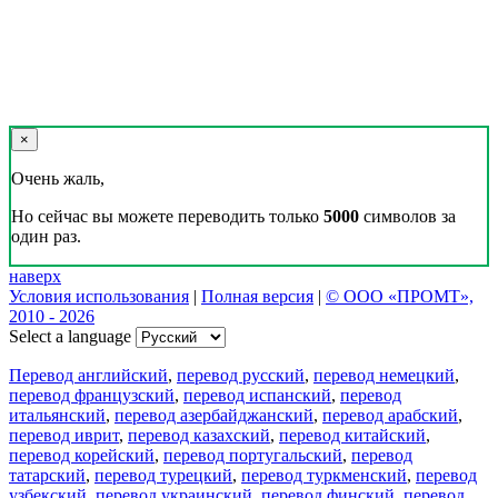
×
Очень жаль,
Но сейчас вы можете переводить только
5000
символов за
один раз.
наверх
Условия использования
|
Полная версия
|
© ООО «ПРОМТ»,
2010 - 2026
Select a language
Перевод английский
,
перевод русский
,
перевод немецкий
,
перевод французский
,
перевод испанский
,
перевод
итальянский
,
перевод азербайджанский
,
перевод арабский
,
перевод иврит
,
перевод казахский
,
перевод китайский
,
перевод корейский
,
перевод португальский
,
перевод
татарский
,
перевод турецкий
,
перевод туркменский
,
перевод
узбекский
,
перевод украинский
,
перевод финский
,
перевод