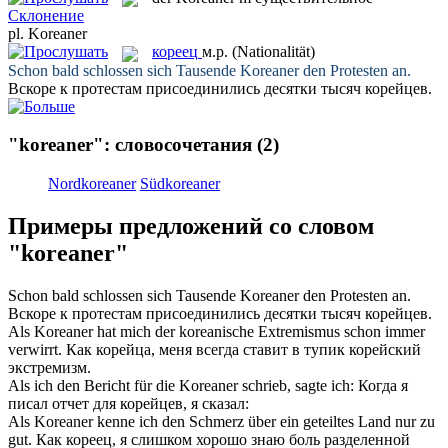
Склонение
pl.
Koreaner
кореец
м.р.
(Nationalität)
Schon bald schlossen sich Tausende
Koreaner
den Protesten an.
Вскоре к протестам присоединились десятки тысяч
корейцев
.
"koreaner": словосочетания
(2)
Nordkoreaner
Südkoreaner
Примеры предложений со словом
"koreaner"
Schon bald schlossen sich Tausende
Koreaner
den Protesten an.
Вскоре к протестам присоединились десятки тысяч
корейцев
.
Als
Koreaner
hat mich der koreanische Extremismus schon immer
verwirrt.
Как
корейца
, меня всегда ставит в тупик корейский
экстремизм.
Als ich den Bericht für die
Koreaner
schrieb, sagte ich:
Когда я
писал отчет для
корейцев
, я сказал:
Als
Koreaner
kenne ich den Schmerz über ein geteiltes Land nur zu
gut.
Как
кореец
, я слишком хорошо знаю боль разделенной