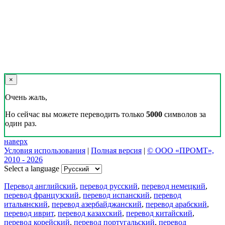
×
Очень жаль,
Но сейчас вы можете переводить только
5000
символов за
один раз.
наверх
Условия использования
|
Полная версия
|
© ООО «ПРОМТ»,
2010 - 2026
Select a language
Перевод английский
,
перевод русский
,
перевод немецкий
,
перевод французский
,
перевод испанский
,
перевод
итальянский
,
перевод азербайджанский
,
перевод арабский
,
перевод иврит
,
перевод казахский
,
перевод китайский
,
перевод корейский
,
перевод португальский
,
перевод