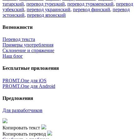
татарский
,
перевод турецкий
,
перевод туркменский
,
перевод
узбекский
,
перевод украинский
,
перевод финский
,
перевод
эстонский
,
перевод японский
Возможности
Перевод текста
Примеры употребления
Склонение и спряжение
Наш блог
Бесплатные приложения
PROMT.One для iOS
PROMT.One для Android
Предложения
Для разработчиков
Копировать текст
Копировать перевод