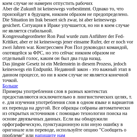
коем случае
не намерен отпустить рабочих
Aber die Zukunft ist
keineswegs
vorbestimmt.
Однако то, что
произойдет в будущем,
никоим образом
не предопределено.
Die Situation im Irak bessert sich zwar, ist aber
keineswegs
gesichert.
Ситуация в Ираке улучшается, но
ни в коем случае
не является стабильной.
Kongressabgeordneter Ron Paul wurde zum Anführer der Fed-
Kritiker, aber er ist
keineswegs
jener einsame Rufer, der er noch vor
zwei Jahren war.
Конгрессмен Рон Пол руководил командой,
охотящейся за ФРС, но это сейчас
никоим образом
не
отдельный голос, каким он был два года назад.
Das jüngste Gesetz ist ein Meilenstein in diesem Prozess, jedoch
keineswegs
ein Endpunkt.
Недавний закон - это важный этап в
данном процессе, но
ни в коем случае
не является конечной
точкой.
Больше
Примеры употребления слов в разных контекстах
предоставляются исключительно в лингвистических целях, т.
е. для изучения употребления слов в одном языке и вариантов
их перевода на другой. Все образцы собраны автоматически
из открытых источников с помощью технологии поиска на
основе двуязычных данных. Если вы обнаружили
орфографическую, пунктуационную или иную ошибку в
оригинале или переводе, используйте опцию "Сообщить о
проблеме" или
напишите нам