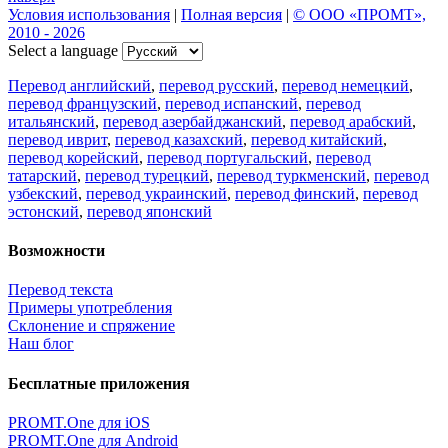
Условия использования
|
Полная версия
|
© ООО «ПРОМТ»,
2010 - 2026
Select a language
Перевод английский
,
перевод русский
,
перевод немецкий
,
перевод французский
,
перевод испанский
,
перевод
итальянский
,
перевод азербайджанский
,
перевод арабский
,
перевод иврит
,
перевод казахский
,
перевод китайский
,
перевод корейский
,
перевод португальский
,
перевод
татарский
,
перевод турецкий
,
перевод туркменский
,
перевод
узбекский
,
перевод украинский
,
перевод финский
,
перевод
эстонский
,
перевод японский
Возможности
Перевод текста
Примеры употребления
Склонение и спряжение
Наш блог
Бесплатные приложения
PROMT.One для iOS
PROMT.One для Android