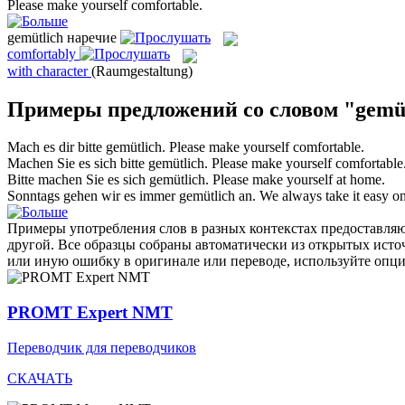
Please make yourself
comfortable
.
gemütlich
наречие
comfortably
with character
(Raumgestaltung)
Примеры предложений со словом "gemüt
Mach es dir bitte
gemütlich
.
Please make yourself
comfortable
.
Machen Sie es sich bitte
gemütlich
.
Please make yourself
comfortable
Bitte machen Sie es sich
gemütlich
.
Please make yourself at home.
Sonntags gehen wir es immer
gemütlich
an.
We always take it easy o
Примеры употребления слов в разных контекстах предоставляют
другой. Все образцы собраны автоматически из открытых ист
или иную ошибку в оригинале или переводе, используйте опц
PROMT Expert NMT
Переводчик для переводчиков
СКАЧАТЬ