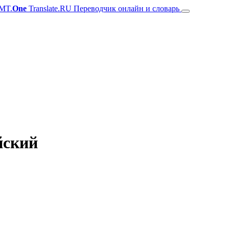
MT.
One
Translate.RU Переводчик онлайн и словарь
йский