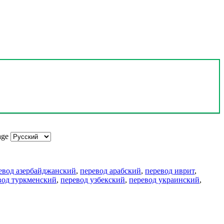
age
евод азербайджанский
,
перевод арабский
,
перевод иврит
,
вод туркменский
,
перевод узбекский
,
перевод украинский
,