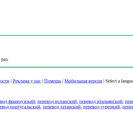
раз.
ости
|
Реклама у нас
|
Помощь
|
Мобильная версия
|
Select a langu
евод французский
,
перевод испанский
,
перевод итальянский
,
пер
евод португальский
,
перевод татарский
,
перевод турецкий
,
пере