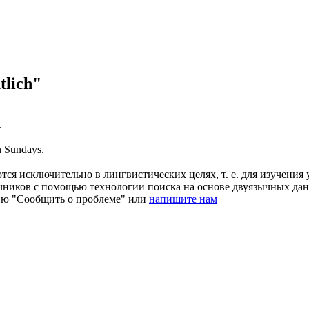
lich"
.
n Sundays.
ся исключительно в лингвистических целях, т. е. для изучения 
очников с помощью технологии поиска на основе двуязычных д
ию "Сообщить о проблеме" или
напишите нам