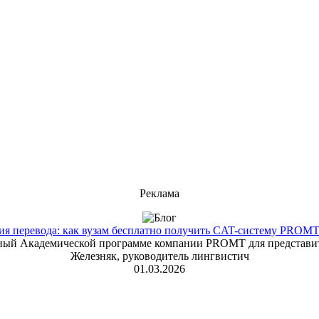
Реклама
 перевода: как вузам бесплатно получить CAT-систему PROMT T
енный Академической программе компании PROMT для представит
Железняк, руководитель лингвистич
01.03.2026