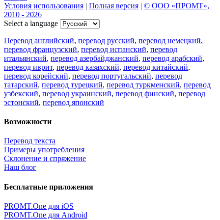
Условия использования
|
Полная версия
|
© ООО «ПРОМТ»,
2010 - 2026
Select a language
Перевод английский
,
перевод русский
,
перевод немецкий
,
перевод французский
,
перевод испанский
,
перевод
итальянский
,
перевод азербайджанский
,
перевод арабский
,
перевод иврит
,
перевод казахский
,
перевод китайский
,
перевод корейский
,
перевод португальский
,
перевод
татарский
,
перевод турецкий
,
перевод туркменский
,
перевод
узбекский
,
перевод украинский
,
перевод финский
,
перевод
эстонский
,
перевод японский
Возможности
Перевод текста
Примеры употребления
Склонение и спряжение
Наш блог
Бесплатные приложения
PROMT.One для iOS
PROMT.One для Android