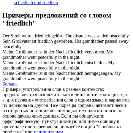
schiedlich und friedlich
Примеры предложений со словом
"friedlich"
Der Streit wurde
friedlich
gelöst.
The dispute was settled
peacefully
.
Sein Großvater ist
friedlich
gestorben.
His grandfather passed away
peacefully
.
Meine Großmutter ist in der Nacht
friedlich
verstorben.
My
grandmother went
peacefully
in the night.
Meine Großmutter ist in der Nacht
friedlich
entschlafen.
My
grandmother went
peacefully
in the night.
Meine Großmutter ist in der Nacht
friedlich
heimgegangen.
My
grandmother went
peacefully
in the night.
Больше
Примеры употребления слов в разных контекстах
предоставляются исключительно в лингвистических целях, т.
е. для изучения употребления слов в одном языке и вариантов
их перевода на другой. Все образцы собраны автоматически
из открытых источников с помощью технологии поиска на
основе двуязычных данных. Если вы обнаружили
орфографическую, пунктуационную или иную ошибку в
оригинале или переводе, используйте опцию "Сообщить о
проблеме" или
напишите нам