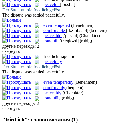
peaceful
[ˈpi:sful]
Der Streit wurde
friedlich
gelöst.
The dispute was settled
peacefully
.
even-tempered
(Benehmen)
comfortable
[ˈkʌmfətəbl]
(bequem)
peaceable
[ˈpi:səbl]
(Charakter)
tranquil
[ˈtræŋkwɪl]
(ruhig)
другие переводы
2
свернуть
friedlich
наречие
peacefully
Der Streit wurde
friedlich
gelöst.
The dispute was settled
peacefully
.
even-temperedly
(Benehmen)
comfortably
(bequem)
peaceably
(Charakter)
tranquilly
(ruhig)
другие переводы
2
свернуть
"friedlich": словосочетания
(1)