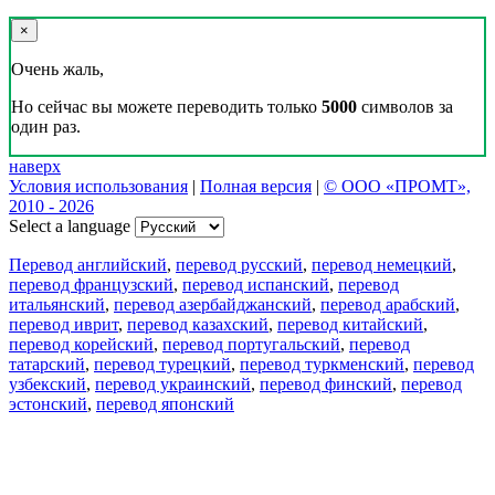
×
Очень жаль,
Но сейчас вы можете переводить только
5000
символов за
один раз.
наверх
Условия использования
|
Полная версия
|
© ООО «ПРОМТ»,
2010 - 2026
Select a language
Перевод английский
,
перевод русский
,
перевод немецкий
,
перевод французский
,
перевод испанский
,
перевод
итальянский
,
перевод азербайджанский
,
перевод арабский
,
перевод иврит
,
перевод казахский
,
перевод китайский
,
перевод корейский
,
перевод португальский
,
перевод
татарский
,
перевод турецкий
,
перевод туркменский
,
перевод
узбекский
,
перевод украинский
,
перевод финский
,
перевод
эстонский
,
перевод японский
Возможности
Перевод текста