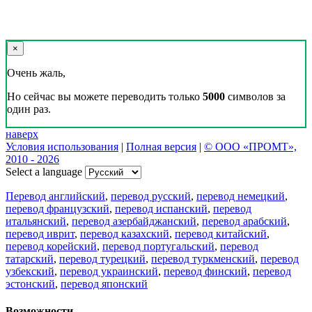
×
Очень жаль,
Но сейчас вы можете переводить только
5000
символов за
один раз.
наверх
Условия использования
|
Полная версия
|
© ООО «ПРОМТ»,
2010 - 2026
Select a language
Перевод английский
,
перевод русский
,
перевод немецкий
,
перевод французский
,
перевод испанский
,
перевод
итальянский
,
перевод азербайджанский
,
перевод арабский
,
перевод иврит
,
перевод казахский
,
перевод китайский
,
перевод корейский
,
перевод португальский
,
перевод
татарский
,
перевод турецкий
,
перевод туркменский
,
перевод
узбекский
,
перевод украинский
,
перевод финский
,
перевод
эстонский
,
перевод японский
Возможности