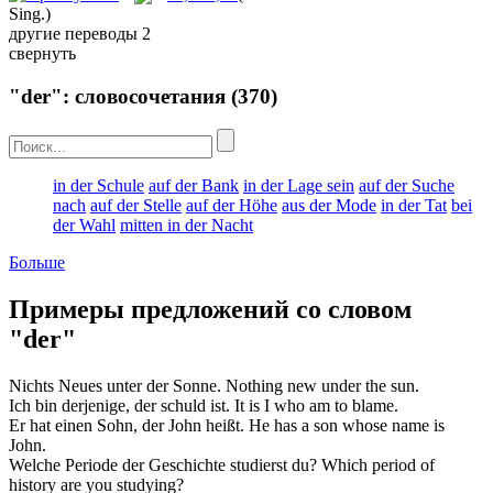
Sing.)
другие переводы
2
свернуть
"der": словосочетания
(370)
in der Schule
auf der Bank
in der Lage sein
auf der Suche
nach
auf der Stelle
auf der Höhe
aus der Mode
in der Tat
bei
der Wahl
mitten in der Nacht
Больше
Примеры предложений со словом
"der"
Nichts Neues unter
der
Sonne.
Nothing new under
the
sun.
Ich bin derjenige,
der
schuld ist.
It is I
who
am to blame.
Er hat einen Sohn,
der
John heißt.
He has a son
whose
name is
John.
Welche Periode
der
Geschichte studierst du?
Which
period of
history are you studying?