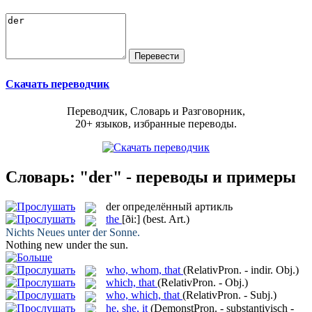
Скачать переводчик
Переводчик, Словарь и Разговорник,
20+ языков, избранные переводы.
Словарь: "der" - переводы и примеры
der
определённый артикль
the
[ði:]
(best. Art.)
Nichts Neues unter
der
Sonne.
Nothing new under
the
sun.
who, whom, that
(RelativPron. - indir. Obj.)
which, that
(RelativPron. - Obj.)
who, which, that
(RelativPron. - Subj.)
he, she, it
(DemonstPron. - substantivisch -