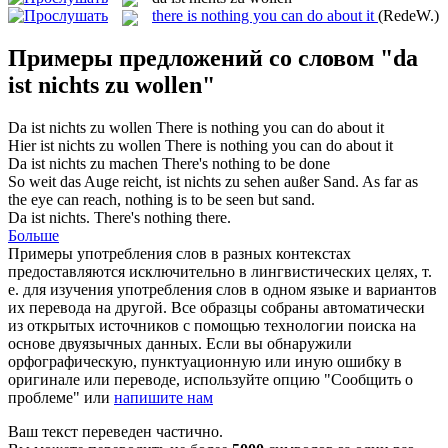
there is nothing you can do about it
(RedeW.)
Примеры предложений со словом "da
ist nichts zu wollen"
Da ist nichts zu wollen
There is nothing you can do about it
Hier
ist nichts zu wollen
There
is
nothing
you can do about it
Da ist nichts zu
machen
There
's nothing to
be
done
So weit das Auge reicht,
ist nichts zu
sehen außer Sand.
As far as
the eye can reach, nothing is to
be
seen but sand.
Da ist nichts
.
There
's
nothing
there.
Больше
Примеры употребления слов в разных контекстах
предоставляются исключительно в лингвистических целях, т.
е. для изучения употребления слов в одном языке и вариантов
их перевода на другой. Все образцы собраны автоматически
из открытых источников с помощью технологии поиска на
основе двуязычных данных. Если вы обнаружили
орфографическую, пунктуационную или иную ошибку в
оригинале или переводе, используйте опцию "Сообщить о
проблеме" или
напишите нам
Ваш текст переведен частично.