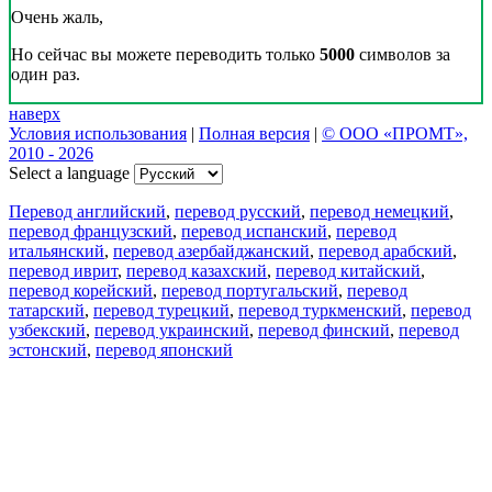
Очень жаль,
Но сейчас вы можете переводить только
5000
символов за
один раз.
наверх
Условия использования
|
Полная версия
|
© ООО «ПРОМТ»,
2010 - 2026
Select a language
Перевод английский
,
перевод русский
,
перевод немецкий
,
перевод французский
,
перевод испанский
,
перевод
итальянский
,
перевод азербайджанский
,
перевод арабский
,
перевод иврит
,
перевод казахский
,
перевод китайский
,
перевод корейский
,
перевод португальский
,
перевод
татарский
,
перевод турецкий
,
перевод туркменский
,
перевод
узбекский
,
перевод украинский
,
перевод финский
,
перевод
эстонский
,
перевод японский
Возможности
Перевод текста
Примеры употребления
Склонение и спряжение