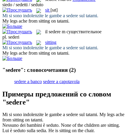
siedo / sedetti / seduto
sit
[sɪt]
Mi si sono indolenzite le gambe a
sedere
sul tatami.
My legs ache from
sitting
on tatami.
il
sedere
m
существительное
pl.
sederi
sitting
Mi si sono indolenzite le gambe a
sedere
sul tatami.
My legs ache from
sitting
on tatami.
"sedere": словосочетания
(2)
sedere a banco
sedere a capotavola
Примеры предложений со словом
"sedere"
Mi si sono indolenzite le gambe a
sedere
sul tatami.
My legs ache
from
sitting
on tatami.
Nessuno dei bambini è
seduto
.
None of the children are
sitting
.
Lui è
seduto
sulla sedia.
He is
sitting
on the chair.