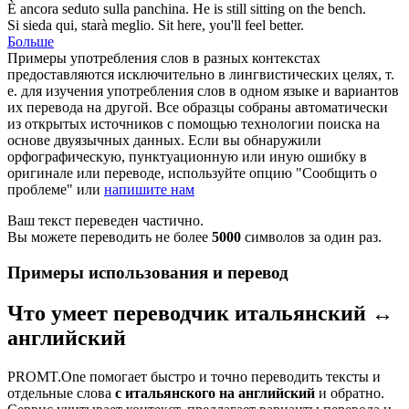
È ancora
seduto
sulla panchina.
He is still
sitting
on the bench.
Si
sieda
qui, starà meglio.
Sit
here, you'll feel better.
Больше
Примеры употребления слов в разных контекстах
предоставляются исключительно в лингвистических целях, т.
е. для изучения употребления слов в одном языке и вариантов
их перевода на другой. Все образцы собраны автоматически
из открытых источников с помощью технологии поиска на
основе двуязычных данных. Если вы обнаружили
орфографическую, пунктуационную или иную ошибку в
оригинале или переводе, используйте опцию "Сообщить о
проблеме" или
напишите нам
Ваш текст переведен частично.
Вы можете переводить не более
5000
символов за один раз.
Примеры использования и перевод
Что умеет переводчик итальянский ↔
английский
PROMT.One помогает быстро и точно переводить тексты и
отдельные слова
с итальянского на английский
и обратно.