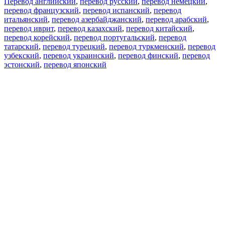
Перевод английский
,
перевод русский
,
перевод немецкий
,
перевод французский
,
перевод испанский
,
перевод
итальянский
,
перевод азербайджанский
,
перевод арабский
,
перевод иврит
,
перевод казахский
,
перевод китайский
,
перевод корейский
,
перевод португальский
,
перевод
татарский
,
перевод турецкий
,
перевод туркменский
,
перевод
узбекский
,
перевод украинский
,
перевод финский
,
перевод
эстонский
,
перевод японский
Возможности
Перевод текста
Примеры употребления
Склонение и спряжение
Наш блог
Бесплатные приложения
PROMT.One для iOS
PROMT.One для Android
Предложения
Для разработчиков