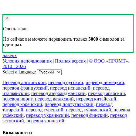
×
Очень жаль,
Но сейчас вы можете переводить только
5000
символов за
один раз.
наверх
Условия использования
|
Полная версия
|
© ООО «ПРОМТ»,
2010 - 2026
Select a language
Перевод английский
,
перевод русский
,
перевод немецкий
,
перевод французский
,
перевод испанский
,
перевод
итальянский
,
перевод азербайджанский
,
перевод арабский
,
перевод иврит
,
перевод казахский
,
перевод китайский
,
перевод корейский
,
перевод португальский
,
перевод
татарский
,
перевод турецкий
,
перевод туркменский
,
перевод
узбекский
,
перевод украинский
,
перевод финский
,
перевод
эстонский
,
перевод японский
Возможности