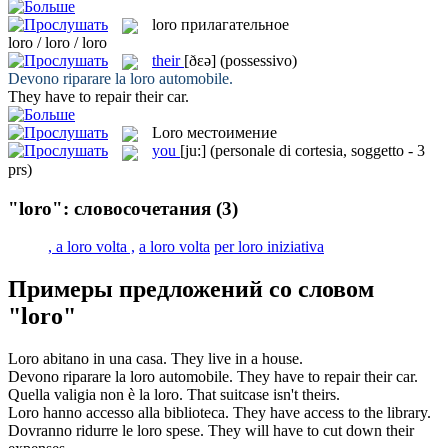
loro
прилагательное
loro / loro / loro
their
[ðɛə]
(possessivo)
Devono riparare la
loro
automobile.
They have to repair
their
car.
Loro
местоимение
you
[ju:]
(personale di cortesia, soggetto - 3
prs)
"loro": словосочетания
(3)
, a loro volta ,
a loro volta
per loro iniziativa
Примеры предложений со словом
"loro"
Loro
abitano in una casa.
They
live in a house.
Devono riparare la
loro
automobile.
They have to repair
their
car.
Quella valigia non è la
loro
.
That suitcase isn't
theirs
.
Loro
hanno accesso alla biblioteca.
They
have access to the library.
Dovranno ridurre le
loro
spese.
They will have to cut down
their