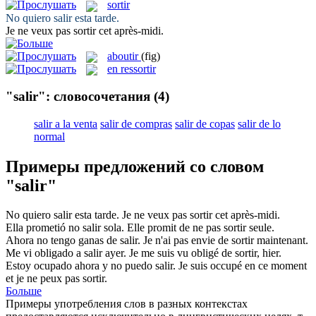
sortir
No quiero
salir
esta tarde.
Je ne veux pas
sortir
cet après-midi.
aboutir
(fig)
en ressortir
"salir": словосочетания
(4)
salir a la venta
salir de compras
salir de copas
salir de lo
normal
Примеры предложений со словом
"salir"
No quiero
salir
esta tarde.
Je ne veux pas
sortir
cet après-midi.
Ella prometió no
salir
sola.
Elle promit de ne pas
sortir
seule.
Ahora no tengo ganas de
salir
.
Je n'ai pas envie de
sortir
maintenant.
Me vi obligado a
salir
ayer.
Je me suis vu obligé de
sortir
, hier.
Estoy ocupado ahora y no puedo
salir
.
Je suis occupé en ce moment
et je ne peux pas
sortir
.
Больше
Примеры употребления слов в разных контекстах