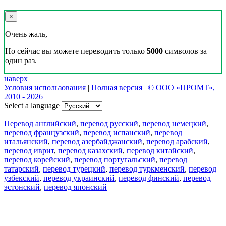
×
Очень жаль,
Но сейчас вы можете переводить только
5000
символов за
один раз.
наверх
Условия использования
|
Полная версия
|
© ООО «ПРОМТ»,
2010 - 2026
Select a language
Перевод английский
,
перевод русский
,
перевод немецкий
,
перевод французский
,
перевод испанский
,
перевод
итальянский
,
перевод азербайджанский
,
перевод арабский
,
перевод иврит
,
перевод казахский
,
перевод китайский
,
перевод корейский
,
перевод португальский
,
перевод
татарский
,
перевод турецкий
,
перевод туркменский
,
перевод
узбекский
,
перевод украинский
,
перевод финский
,
перевод
эстонский
,
перевод японский
Возможности