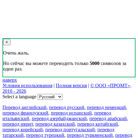
×
Очень жаль,
Но сейчас вы можете переводить только
5000
символов за
один раз.
наверх
Условия использования
|
Полная версия
|
© ООО «ПРОМТ»,
2010 - 2026
Select a language
Перевод английский
,
перевод русский
,
перевод немецкий
,
перевод французский
,
перевод испанский
,
перевод
итальянский
,
перевод азербайджанский
,
перевод арабский
,
перевод иврит
,
перевод казахский
,
перевод китайский
,
перевод корейский
,
перевод португальский
,
перевод
татарский
,
перевод турецкий
,
перевод туркменский
,
перевод