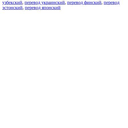
узбекский
,
перевод украинский
,
перевод финский
,
перевод
эстонский
,
перевод японский
Возможности
Перевод текста
Примеры употребления
Склонение и спряжение
Наш блог
Бесплатные приложения
PROMT.One для iOS
PROMT.One для Android
Предложения
Для разработчиков
Копировать текст
Копировать перевод
Сообщить о проблеме