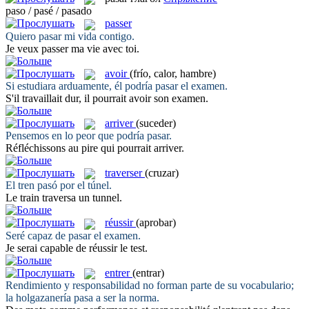
paso / pasé / pasado
passer
Quiero
pasar
mi vida contigo.
Je veux
passer
ma vie avec toi.
avoir
(frío, calor, hambre)
Si estudiara arduamente, él podría
pasar
el examen.
S'il travaillait dur, il pourrait
avoir
son examen.
arriver
(suceder)
Pensemos en lo peor que podría
pasar
.
Réfléchissons au pire qui pourrait
arriver
.
traverser
(cruzar)
El tren
pasó
por el túnel.
Le train
traversa
un tunnel.
réussir
(aprobar)
Seré capaz de
pasar
el examen.
Je serai capable de
réussir
le test.
entrer
(entrar)
Rendimiento y responsabilidad no forman parte de su vocabulario;
la holgazanería
pasa
a ser la norma.