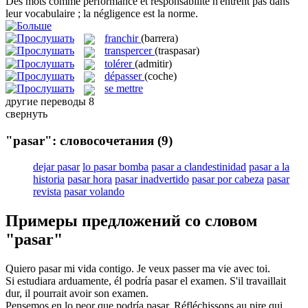
Des mots comme performance et responsabilité n'
entrent
pas dans
leur vocabulaire ; la négligence est la norme.
franchir
(barrera)
transpercer
(traspasar)
tolérer
(admitir)
dépasser
(coche)
se mettre
другие переводы
8
свернуть
"pasar": словосочетания
(9)
dejar pasar
lo pasar bomba
pasar a clandestinidad
pasar a la
historia
pasar hora
pasar inadvertido
pasar por cabeza
pasar
revista
pasar volando
Примеры предложений со словом
"pasar"
Quiero
pasar
mi vida contigo.
Je veux
passer
ma vie avec toi.
Si estudiara arduamente, él podría
pasar
el examen.
S'il travaillait
dur, il pourrait
avoir
son examen.
Pensemos en lo peor que podría
pasar
.
Réfléchissons au pire qui