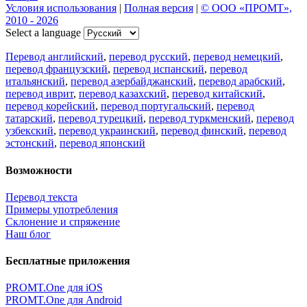
Условия использования
|
Полная версия
|
© ООО «ПРОМТ»,
2010 - 2026
Select a language
Перевод английский
,
перевод русский
,
перевод немецкий
,
перевод французский
,
перевод испанский
,
перевод
итальянский
,
перевод азербайджанский
,
перевод арабский
,
перевод иврит
,
перевод казахский
,
перевод китайский
,
перевод корейский
,
перевод португальский
,
перевод
татарский
,
перевод турецкий
,
перевод туркменский
,
перевод
узбекский
,
перевод украинский
,
перевод финский
,
перевод
эстонский
,
перевод японский
Возможности
Перевод текста
Примеры употребления
Склонение и спряжение
Наш блог
Бесплатные приложения
PROMT.One для iOS
PROMT.One для Android