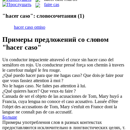
faire cas
"hacer caso": словосочетания
(1)
hacer caso omiso
Примеры предложений со словом
"hacer caso"
Un conductor impaciente atravesó el cruce sin
hacer caso
del
semáforo en rojo.
Un conducteur pressé força son chemin à travers
le carrefour malgré le feu rouge.
¿Qué puedo
hacer
para que me hagas
caso
?
Que dois-je
faire
pour
que vous fassiez attention à moi ?
No le hagas
caso
.
Ne faites pas attention à lui.
¿Qué quieres
hacer
?
Que veux-tu
faire
?
Cansada de ser el objeto de las acusaciones de Tom, Mary huyó a
Francia, cuya lengua no conoce el
caso
acusativo.
Lassée d'être
l'objet des accusations de Tom, Mary s'enfuit en France dont la
langue ne connaît pas de
cas
accusatif.
Больше
Примеры употребления слов в разных контекстах
предоставляются исключительно в лингвистических целях, т.