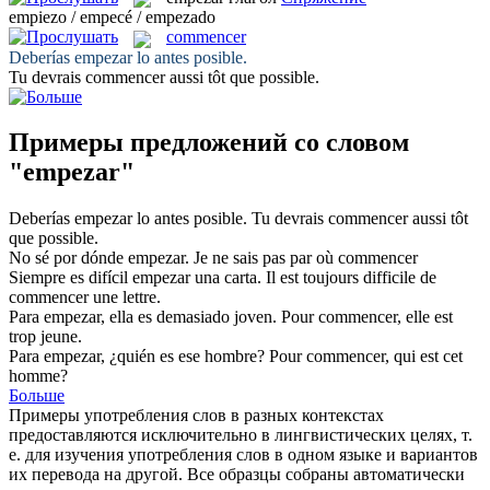
empiezo / empecé / empezado
commencer
Deberías
empezar
lo antes posible.
Tu devrais
commencer
aussi tôt que possible.
Примеры предложений со словом
"empezar"
Deberías
empezar
lo antes posible.
Tu devrais
commencer
aussi tôt
que possible.
No sé por dónde
empezar
.
Je ne sais pas par où
commencer
Siempre es difícil
empezar
una carta.
Il est toujours difficile de
commencer
une lettre.
Para
empezar
, ella es demasiado joven.
Pour
commencer
, elle est
trop jeune.
Para
empezar
, ¿quién es ese hombre?
Pour
commencer
, qui est cet
homme?
Больше
Примеры употребления слов в разных контекстах
предоставляются исключительно в лингвистических целях, т.
е. для изучения употребления слов в одном языке и вариантов
их перевода на другой. Все образцы собраны автоматически