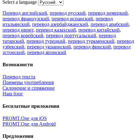
Select a language
Перевод английский
,
перевод русский
,
перевод немецкий
,
перевод французский
,
перевод испанский
,
перевод
итальянский
,
перевод азербайджанский
,
перевод арабский
,
перевод иврит
,
перевод казахский
,
перевод китайский
,
перевод корейский
,
перевод португальский
,
перевод
татарский
,
перевод турецкий
,
перевод туркменский
,
перевод
узбекский
,
перевод украинский
,
перевод финский
,
перевод
эстонский
,
перевод японский
Возможности
Перевод текста
Примеры употребления
Склонение и спряжение
Наш блог
Бесплатные приложения
PROMT.One для iOS
PROMT.One для Android
Предложения