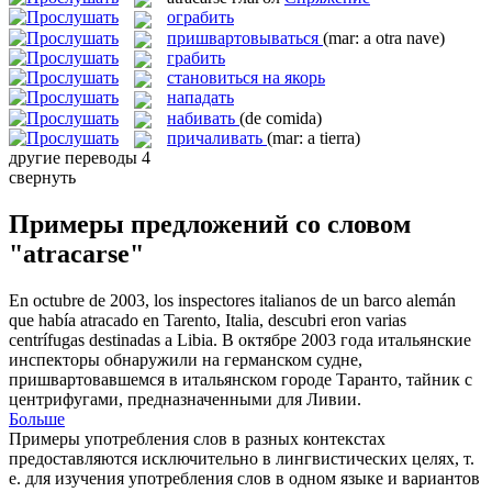
ограбить
пришвартовываться
(mar: a otra nave)
грабить
становиться на якорь
нападать
набивать
(de comida)
причаливать
(mar: a tierra)
другие переводы
4
свернуть
Примеры предложений со словом
"atracarse"
En octubre de 2003, los inspectores italianos de un barco alemán
que había
atracado
en Tarento, Italia, descubri eron varias
centrífugas destinadas a Libia.
В октябре 2003 года итальянские
инспекторы обнаружили на германском судне,
пришвартовавшемся
в итальянском городе Таранто, тайник с
центрифугами, предназначенными для Ливии.
Больше
Примеры употребления слов в разных контекстах
предоставляются исключительно в лингвистических целях, т.
е. для изучения употребления слов в одном языке и вариантов