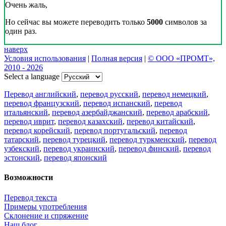
Очень жаль,
Но сейчас вы можете переводить только
5000
символов за
один раз.
наверх
Условия использования
|
Полная версия
|
© ООО «ПРОМТ»,
2010 - 2026
Select a language
Перевод английский
,
перевод русский
,
перевод немецкий
,
перевод французский
,
перевод испанский
,
перевод
итальянский
,
перевод азербайджанский
,
перевод арабский
,
перевод иврит
,
перевод казахский
,
перевод китайский
,
перевод корейский
,
перевод португальский
,
перевод
татарский
,
перевод турецкий
,
перевод туркменский
,
перевод
узбекский
,
перевод украинский
,
перевод финский
,
перевод
эстонский
,
перевод японский
Возможности
Перевод текста
Примеры употребления
Склонение и спряжение
Наш блог