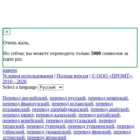
×
Очень жаль,
Но сейчас вы можете переводить только
5000
символов за
один раз.
наверх
Условия использования
|
Полная версия
|
© ООО «ПРОМТ»,
2010 - 2026
Select a language
Перевод английский
,
перевод русский
,
перевод немецкий
,
перевод французский
,
перевод испанский
,
перевод
итальянский
,
перевод азербайджанский
,
перевод арабский
,
перевод иврит
,
перевод казахский
,
перевод китайский
,
перевод корейский
,
перевод португальский
,
перевод
татарский
,
перевод турецкий
,
перевод туркменский
,
перевод
узбекский
,
перевод украинский
,
перевод финский
,
перевод
эстонский
,
перевод японский