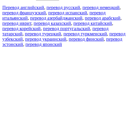
Перевод английский
,
перевод русский
,
перевод немецкий
,
перевод французский
,
перевод испанский
,
перевод
итальянский
,
перевод азербайджанский
,
перевод арабский
,
перевод иврит
,
перевод казахский
,
перевод китайский
,
перевод корейский
,
перевод португальский
,
перевод
татарский
,
перевод турецкий
,
перевод туркменский
,
перевод
узбекский
,
перевод украинский
,
перевод финский
,
перевод
эстонский
,
перевод японский
Возможности
Перевод текста
Примеры употребления
Склонение и спряжение
Наш блог
Бесплатные приложения
PROMT.One для iOS
PROMT.One для Android
Предложения