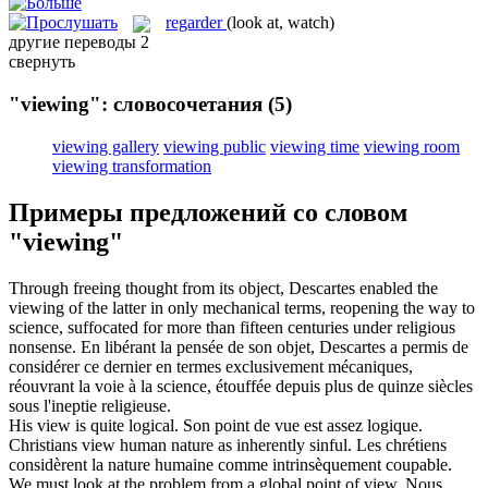
regarder
(look at, watch)
другие переводы
2
свернуть
"viewing": словосочетания
(5)
viewing gallery
viewing public
viewing time
viewing room
viewing transformation
Примеры предложений со словом
"viewing"
Through freeing thought from its object, Descartes enabled the
viewing
of the latter in only mechanical terms, reopening the way to
science, suffocated for more than fifteen centuries under religious
nonsense.
En libérant la pensée de son objet, Descartes a permis de
considérer
ce dernier en termes exclusivement mécaniques,
réouvrant la voie à la science, étouffée depuis plus de quinze siècles
sous l'ineptie religieuse.
His
view
is quite logical.
Son point de
vue
est assez logique.
Christians
view
human nature as inherently sinful.
Les chrétiens
considèrent
la nature humaine comme intrinsèquement coupable.
We must look at the problem from a global point of
view
.
Nous