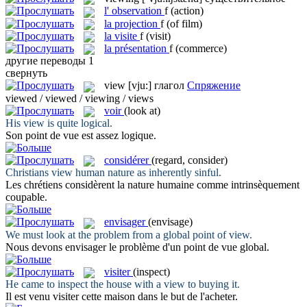
l'
observation
f
(action)
la
projection
f
(of film)
la
visite
f
(visit)
la
présentation
f
(commerce)
другие переводы
1
свернуть
view
[vju:]
глагол
Спряжение
viewed / viewed / viewing / views
voir
(look at)
His
view
is quite logical.
Son point de
vue
est assez logique.
considérer
(regard, consider)
Christians
view
human nature as inherently sinful.
Les chrétiens
considèrent
la nature humaine comme intrinsèquement
coupable.
envisager
(envisage)
We must look at the problem from a global point of
view
.
Nous devons
envisager
le problème d'un point de vue global.
visiter
(inspect)
He came to inspect the house with a
view
to buying it.
Il est venu
visiter
cette maison dans le but de l'acheter.