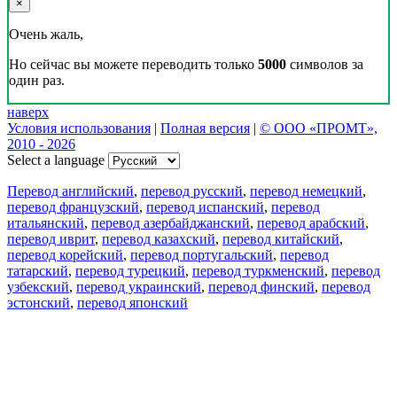
×
Очень жаль,
Но сейчас вы можете переводить только
5000
символов за
один раз.
наверх
Условия использования
|
Полная версия
|
© ООО «ПРОМТ»,
2010 - 2026
Select a language
Перевод английский
,
перевод русский
,
перевод немецкий
,
перевод французский
,
перевод испанский
,
перевод
итальянский
,
перевод азербайджанский
,
перевод арабский
,
перевод иврит
,
перевод казахский
,
перевод китайский
,
перевод корейский
,
перевод португальский
,
перевод
татарский
,
перевод турецкий
,
перевод туркменский
,
перевод
узбекский
,
перевод украинский
,
перевод финский
,
перевод
эстонский
,
перевод японский
Возможности
Перевод текста
Примеры употребления