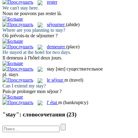
rester
We can't
stay
here.
Nous ne pouvons pas
rester
là.
séjourner
(abide)
Where are you planning to
stay
?
Où prévois-tu de
séjourner
?
demeurer
(place)
He
stayed
at the hotel for two days.
Il
demeura
à l'hôtel deux jours.
stay
[steɪ]
существительное
pl.
stays
le
séjour
m
(travel)
Can I extend my
stay
?
Puis-je prolonger mon
séjour
?
l'
étai
m
(bankruptcy)
"stay": словосочетания
(23)