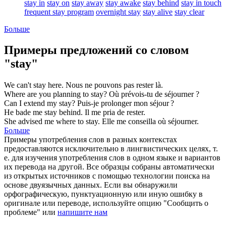
stay in
stay on
stay away
stay awake
stay behind
stay in touch
frequent stay program
overnight stay
stay alive
stay clear
Больше
Примеры предложений со словом
"stay"
We can't
stay
here.
Nous ne pouvons pas
rester
là.
Where are you planning to
stay
?
Où prévois-tu de
séjourner
?
Can I extend my
stay
?
Puis-je prolonger mon
séjour
?
He bade me
stay
behind.
Il me pria de
rester
.
She advised me where to
stay
.
Elle me conseilla où
séjourner
.
Больше
Примеры употребления слов в разных контекстах
предоставляются исключительно в лингвистических целях, т.
е. для изучения употребления слов в одном языке и вариантов
их перевода на другой. Все образцы собраны автоматически
из открытых источников с помощью технологии поиска на
основе двуязычных данных. Если вы обнаружили
орфографическую, пунктуационную или иную ошибку в
оригинале или переводе, используйте опцию "Сообщить о
проблеме" или
напишите нам