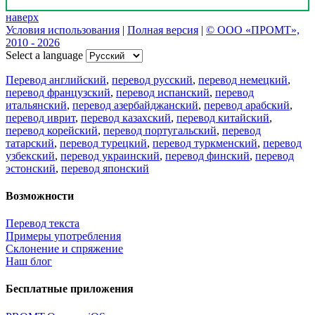
наверх
Условия использования
|
Полная версия
|
© ООО «ПРОМТ»,
2010 - 2026
Select a language
Перевод английский
,
перевод русский
,
перевод немецкий
,
перевод французский
,
перевод испанский
,
перевод
итальянский
,
перевод азербайджанский
,
перевод арабский
,
перевод иврит
,
перевод казахский
,
перевод китайский
,
перевод корейский
,
перевод португальский
,
перевод
татарский
,
перевод турецкий
,
перевод туркменский
,
перевод
узбекский
,
перевод украинский
,
перевод финский
,
перевод
эстонский
,
перевод японский
Возможности
Перевод текста
Примеры употребления
Склонение и спряжение
Наш блог
Бесплатные приложения