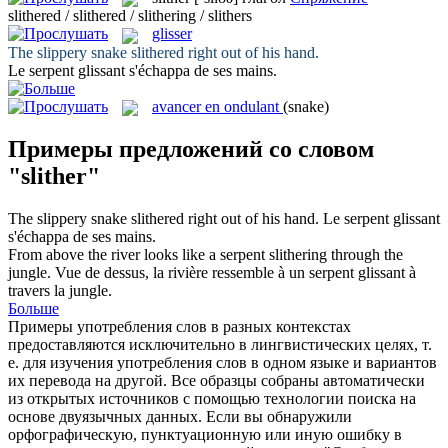
slithered / slithered / slithering / slithers
glisser
The slippery snake
slithered
right out of his hand.
Le serpent
glissant
s'échappa de ses mains.
avancer en ondulant
(snake)
Примеры предложений со словом
"slither"
The slippery snake
slithered
right out of his hand.
Le serpent
glissant
s'échappa de ses mains.
From above the river looks like a serpent
slithering
through the
jungle.
Vue de dessus, la rivière ressemble à un serpent
glissant
à
travers la jungle.
Больше
Примеры употребления слов в разных контекстах
предоставляются исключительно в лингвистических целях, т.
е. для изучения употребления слов в одном языке и вариантов
их перевода на другой. Все образцы собраны автоматически
из открытых источников с помощью технологии поиска на
основе двуязычных данных. Если вы обнаружили
орфографическую, пунктуационную или иную ошибку в