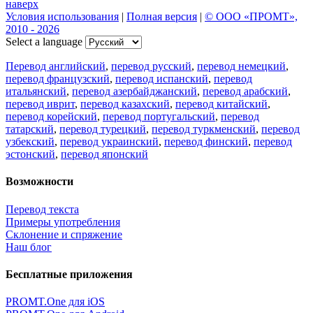
наверх
Условия использования
|
Полная версия
|
© ООО «ПРОМТ»,
2010 - 2026
Select a language
Перевод английский
,
перевод русский
,
перевод немецкий
,
перевод французский
,
перевод испанский
,
перевод
итальянский
,
перевод азербайджанский
,
перевод арабский
,
перевод иврит
,
перевод казахский
,
перевод китайский
,
перевод корейский
,
перевод португальский
,
перевод
татарский
,
перевод турецкий
,
перевод туркменский
,
перевод
узбекский
,
перевод украинский
,
перевод финский
,
перевод
эстонский
,
перевод японский
Возможности
Перевод текста
Примеры употребления
Склонение и спряжение
Наш блог
Бесплатные приложения
PROMT.One для iOS