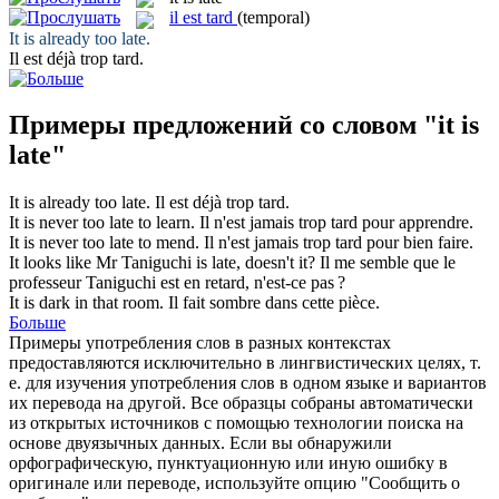
il est tard
(temporal)
It is
already too
late
.
Il est
déjà trop
tard
.
Примеры предложений со словом "it is
late"
It is
already too
late
.
Il est
déjà trop
tard
.
It is
never too
late
to learn.
Il
n'
est
jamais trop
tard
pour apprendre.
It is
never too
late
to mend.
Il
n'
est
jamais trop
tard
pour bien faire.
It looks like Mr Taniguchi
is late
, doesn't it?
Il me semble que le
professeur Taniguchi
est
en retard
, n'est-ce pas ?
It is
dark in that room.
Il
fait
sombre dans cette pièce.
Больше
Примеры употребления слов в разных контекстах
предоставляются исключительно в лингвистических целях, т.
е. для изучения употребления слов в одном языке и вариантов
их перевода на другой. Все образцы собраны автоматически
из открытых источников с помощью технологии поиска на
основе двуязычных данных. Если вы обнаружили
орфографическую, пунктуационную или иную ошибку в
оригинале или переводе, используйте опцию "Сообщить о