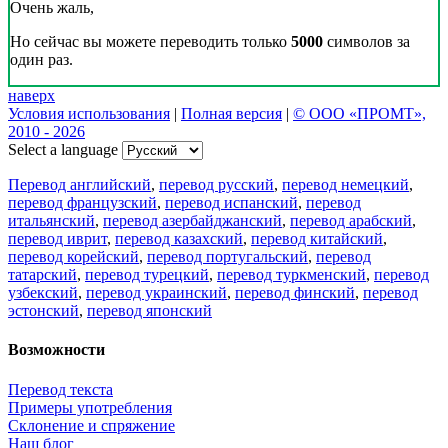
Очень жаль,
Но сейчас вы можете переводить только
5000
символов за
один раз.
наверх
Условия использования
|
Полная версия
|
© ООО «ПРОМТ»,
2010 - 2026
Select a language
Перевод английский
,
перевод русский
,
перевод немецкий
,
перевод французский
,
перевод испанский
,
перевод
итальянский
,
перевод азербайджанский
,
перевод арабский
,
перевод иврит
,
перевод казахский
,
перевод китайский
,
перевод корейский
,
перевод португальский
,
перевод
татарский
,
перевод турецкий
,
перевод туркменский
,
перевод
узбекский
,
перевод украинский
,
перевод финский
,
перевод
эстонский
,
перевод японский
Возможности
Перевод текста
Примеры употребления
Склонение и спряжение
Наш блог