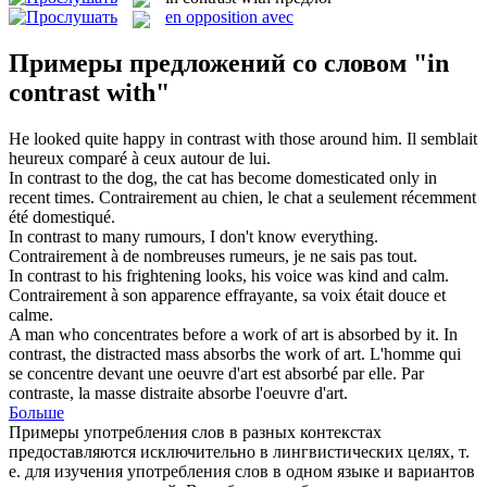
en opposition avec
Примеры предложений со словом "in
contrast with"
He looked quite happy
in contrast with
those around him.
Il semblait
heureux comparé à ceux autour de lui.
In contrast
to the dog, the cat has become domesticated only in
recent times.
Contrairement au chien, le chat a seulement récemment
été domestiqué.
In contrast
to many rumours, I don't know everything.
Contrairement à
de
nombreuses rumeurs, je ne sais pas tout.
In contrast
to his frightening looks, his voice was kind and calm.
Contrairement
à
son apparence effrayante, sa voix était douce et
calme.
A man who concentrates before a work of art is absorbed by it.
In
contrast
, the distracted mass absorbs the work of art.
L'homme qui
se concentre devant une oeuvre d'art est absorbé par elle. Par
contraste
, la masse distraite absorbe l'oeuvre d'art.
Больше
Примеры употребления слов в разных контекстах
предоставляются исключительно в лингвистических целях, т.
е. для изучения употребления слов в одном языке и вариантов