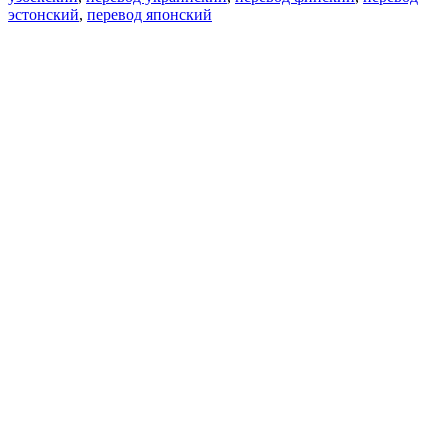
эстонский
,
перевод японский
Возможности
Перевод текста
Примеры употребления
Склонение и спряжение
Наш блог
Бесплатные приложения
PROMT.One для iOS
PROMT.One для Android
Предложения
Для разработчиков
Копировать текст
Копировать перевод
Сообщить о проблеме