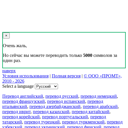
×
Очень жаль,
Но сейчас вы можете переводить только
5000
символов за
один раз.
наверх
Условия использования
|
Полная версия
|
© ООО «ПРОМТ»,
2010 - 2026
Select a language
Перевод английский
,
перевод русский
,
перевод немецкий
,
перевод французский
,
перевод испанский
,
перевод
итальянский
,
перевод азербайджанский
,
перевод арабский
,
перевод иврит
,
перевод казахский
,
перевод китайский
,
перевод корейский
,
перевод португальский
,
перевод
татарский
,
перевод турецкий
,
перевод туркменский
,
перевод
узбекский
,
перевод украинский
,
перевод финский
,
перевод