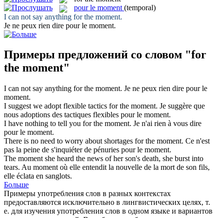
pour le moment
(temporal)
I can not say anything
for the moment
.
Je ne peux rien dire
pour le moment
.
Примеры предложений со словом "for
the moment"
I can not say anything
for the moment
.
Je ne peux rien dire
pour le
moment
.
I suggest we adopt flexible tactics
for the moment
.
Je suggère que
nous adoptions des tactiques flexibles
pour le moment
.
I have nothing to tell you
for the moment
.
Je n'ai rien à vous dire
pour le moment
.
There is no need to worry about shortages
for the moment
.
Ce n'est
pas la peine de s'inquiéter de pénuries
pour le moment
.
The moment
she heard the news of her son's death, she burst into
tears.
Au
moment
où elle entendit la nouvelle de la mort de son fils,
elle éclata en sanglots.
Больше
Примеры употребления слов в разных контекстах
предоставляются исключительно в лингвистических целях, т.
е. для изучения употребления слов в одном языке и вариантов