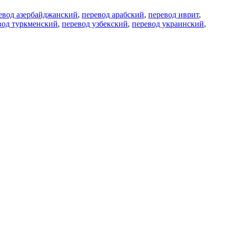
евод азербайджанский
,
перевод арабский
,
перевод иврит
,
вод туркменский
,
перевод узбекский
,
перевод украинский
,