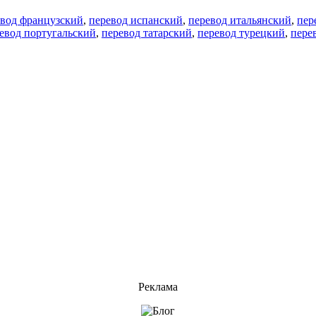
евод французский
,
перевод испанский
,
перевод итальянский
,
пер
евод португальский
,
перевод татарский
,
перевод турецкий
,
пере
Реклама