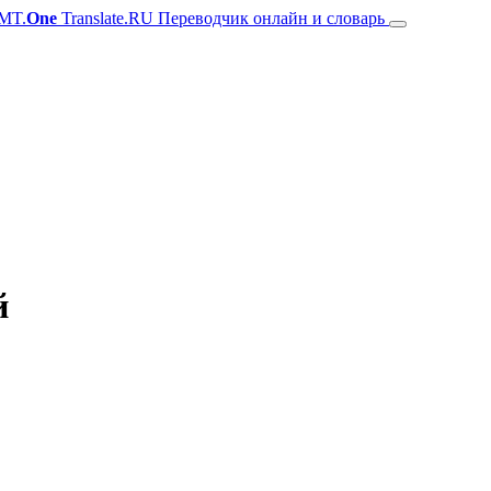
MT.
One
Translate.RU Переводчик онлайн и словарь
й