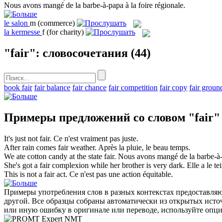
Nous avons mangé de la barbe-à-papa à la
foire
régionale.
le
salon
m
(commerce)
la
kermesse
f
(for charity)
"fair": словосочетания
(44)
book fair
fair balance
fair chance
fair competition
fair copy
fair groun
Примеры предложений со словом "fair"
It's just not
fair
.
Ce n'est vraiment pas
juste
.
After rain comes
fair
weather.
Après la pluie, le
beau
temps.
We ate cotton candy at the state
fair
.
Nous avons mangé de la barbe-à
She's got a
fair
complexion while her brother is very dark.
Elle a le te
This is not a
fair
act.
Ce n'est pas une action
équitable
.
Примеры употребления слов в разных контекстах предоставляют
другой. Все образцы собраны автоматически из открытых ист
или иную ошибку в оригинале или переводе, используйте опц