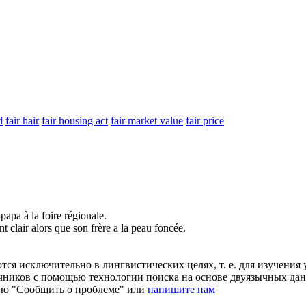
d
fair hair
fair housing act
fair market value
fair price
-papa à la
foire
régionale.
int
clair
alors que son frère a la peau foncée.
ся исключительно в лингвистических целях, т. е. для изучения 
очников с помощью технологии поиска на основе двуязычных д
ию "Сообщить о проблеме" или
напишите нам