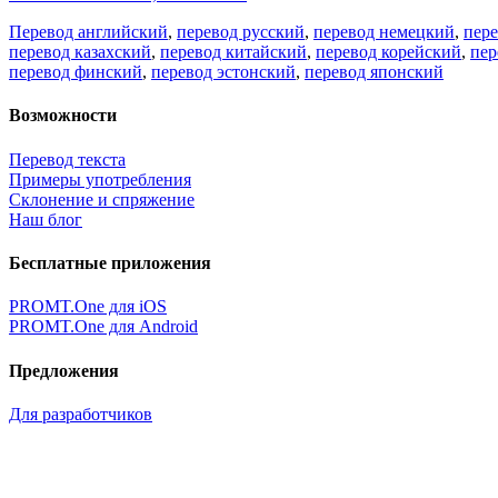
Перевод английский
,
перевод русский
,
перевод немецкий
,
пер
перевод казахский
,
перевод китайский
,
перевод корейский
,
пер
перевод финский
,
перевод эстонский
,
перевод японский
Возможности
Перевод текста
Примеры употребления
Склонение и спряжение
Наш блог
Бесплатные приложения
PROMT.One для iOS
PROMT.One для Android
Предложения
Для разработчиков