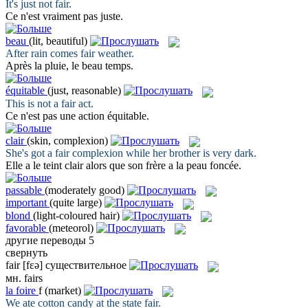
It's just not
fair
.
Ce n'est vraiment pas
juste
.
beau
(lit, beautiful)
After rain comes
fair
weather.
Après la pluie, le
beau
temps.
équitable
(just, reasonable)
This is not a
fair
act.
Ce n'est pas une action
équitable
.
clair
(skin, complexion)
She's got a
fair
complexion while her brother is very dark.
Elle a le teint
clair
alors que son frère a la peau foncée.
passable
(moderately good)
important
(quite large)
blond
(light-coloured hair)
favorable
(meteorol)
другие переводы
5
свернуть
fair
[fɛə]
существительное
мн.
fairs
la
foire
f
(market)
We ate cotton candy at the state
fair
.