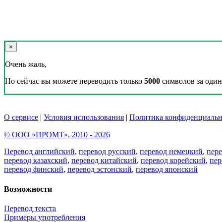
×
Очень жаль,
Но сейчас вы можете переводить только
5000
символов за один 
О сервисе
|
Условия использования
|
Политика конфиденциальн
© ООО «ПРОМТ», 2010 - 2026
Перевод английский
,
перевод русский
,
перевод немецкий
,
пер
перевод казахский
,
перевод китайский
,
перевод корейский
,
пер
перевод финский
,
перевод эстонский
,
перевод японский
Возможности
Перевод текста
Примеры употребления