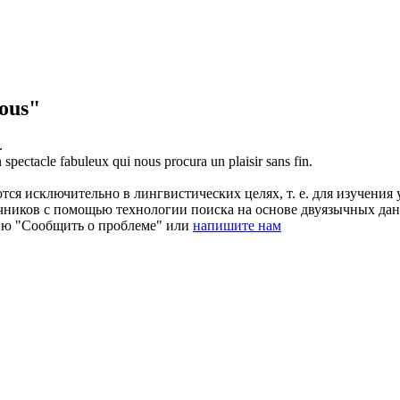
ous"
.
n spectacle
fabuleux
qui nous procura un plaisir sans fin.
ся исключительно в лингвистических целях, т. е. для изучения 
очников с помощью технологии поиска на основе двуязычных д
ию "Сообщить о проблеме" или
напишите нам