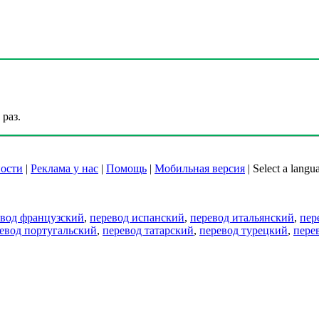
раз.
ости
|
Реклама у нас
|
Помощь
|
Мобильная версия
|
Select a langu
евод французский
,
перевод испанский
,
перевод итальянский
,
пер
евод португальский
,
перевод татарский
,
перевод турецкий
,
пере