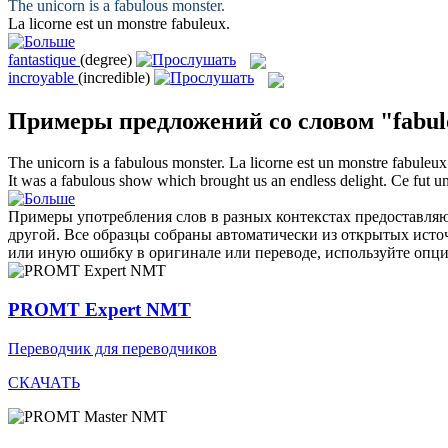
The unicorn is a
fabulous
monster.
La licorne est un monstre
fabuleux
.
fantastique
(degree)
incroyable
(incredible)
Примеры предложений со словом "fabul
The unicorn is a
fabulous
monster.
La licorne est un monstre
fabuleux
It was a
fabulous
show which brought us an endless delight.
Ce fut u
Примеры употребления слов в разных контекстах предоставляют
другой. Все образцы собраны автоматически из открытых ист
или иную ошибку в оригинале или переводе, используйте опц
PROMT Expert NMT
Переводчик для переводчиков
СКАЧАТЬ