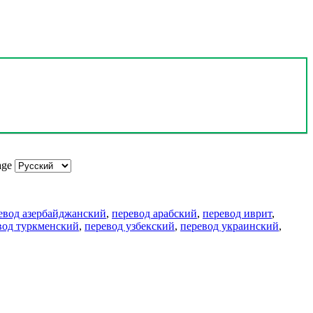
age
евод азербайджанский
,
перевод арабский
,
перевод иврит
,
вод туркменский
,
перевод узбекский
,
перевод украинский
,