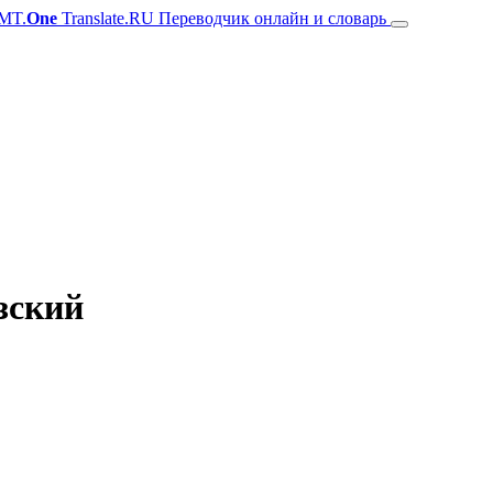
MT.
One
Translate.RU Переводчик онлайн и словарь
зский