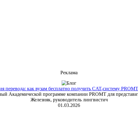
Реклама
 перевода: как вузам бесплатно получить CAT-систему PROMT T
енный Академической программе компании PROMT для представит
Железняк, руководитель лингвистич
01.03.2026