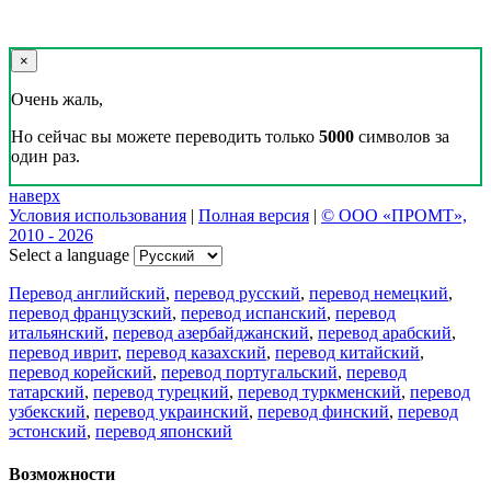
×
Очень жаль,
Но сейчас вы можете переводить только
5000
символов за
один раз.
наверх
Условия использования
|
Полная версия
|
© ООО «ПРОМТ»,
2010 - 2026
Select a language
Перевод английский
,
перевод русский
,
перевод немецкий
,
перевод французский
,
перевод испанский
,
перевод
итальянский
,
перевод азербайджанский
,
перевод арабский
,
перевод иврит
,
перевод казахский
,
перевод китайский
,
перевод корейский
,
перевод португальский
,
перевод
татарский
,
перевод турецкий
,
перевод туркменский
,
перевод
узбекский
,
перевод украинский
,
перевод финский
,
перевод
эстонский
,
перевод японский
Возможности