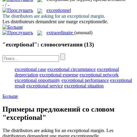
- / -
exceptionnel
The distributors are asking for an
exceptional
margin.
Les distributeurs demandent une marge
exceptionnelle
.
extraordinaire
(unusual)
"exceptional": словосочетания
(13)
exceptional case
exceptional circumstance
exceptional
depreciation
exceptional expense
exceptional network
exceptional opportunity
exceptional performance
exceptional
result
exceptional service
exceptional situation
Больше
Примеры предложений со словом
"exceptional"
The distributors are asking for an
exceptional
margin.
Les
distributeurs demandent une marge
exceptionnelle
.