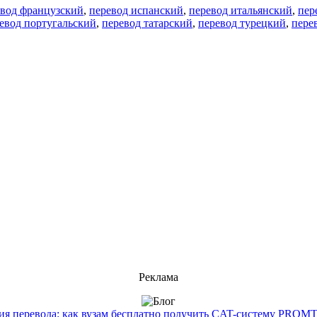
евод французский
,
перевод испанский
,
перевод итальянский
,
пер
евод португальский
,
перевод татарский
,
перевод турецкий
,
пере
Реклама
 перевода: как вузам бесплатно получить CAT-систему PROMT T