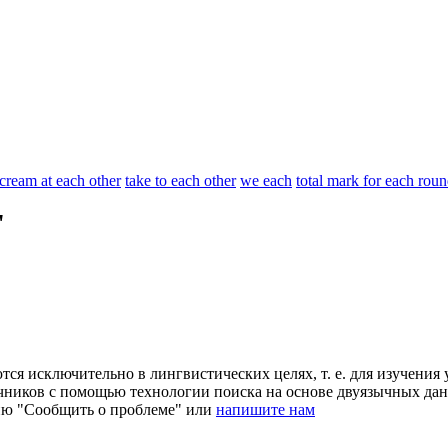
cream at each other
take to each other
we each
total mark for each rou
"
ся исключительно в лингвистических целях, т. е. для изучения 
очников с помощью технологии поиска на основе двуязычных д
ию "Сообщить о проблеме" или
напишите нам