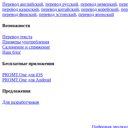
Перевод английский
,
перевод русский
,
перевод немецкий
,
пер
перевод казахский
,
перевод китайский
,
перевод корейский
,
пер
перевод финский
,
перевод эстонский
,
перевод японский
Возможности
Перевод текста
Примеры употребления
Склонение и спряжение
Наш блог
Бесплатные приложения
PROMT.One для iOS
PROMT.One для Android
Предложения
Для разработчиков
Цифровая эволюция