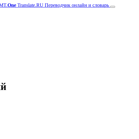
MT.
One
Translate.RU Переводчик онлайн и словарь
ий