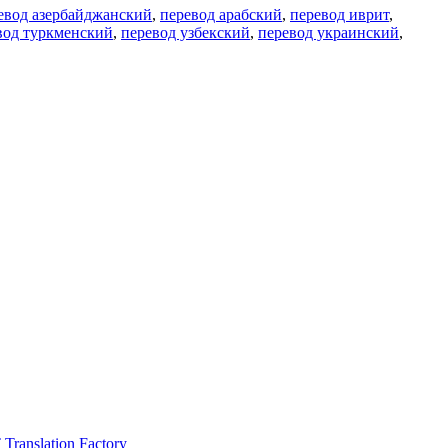
евод азербайджанский
,
перевод арабский
,
перевод иврит
,
вод туркменский
,
перевод узбекский
,
перевод украинский
,
ranslation Factory