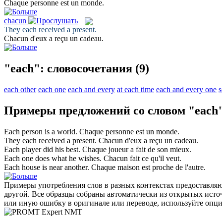
Chaque
personne est un monde.
chacun
They
each
received a present.
Chacun
d'eux a reçu un cadeau.
"each": словосочетания
(9)
each other
each one
each and every
at each time
each and every one
s
Примеры предложений со словом "each
Each
person is a world.
Chaque
personne est un monde.
They
each
received a present.
Chacun
d'eux a reçu un cadeau.
Each
player did his best.
Chaque
joueur a fait de son mieux.
Each
one does what he wishes.
Chacun
fait ce qu'il veut.
Each
house is near another.
Chaque
maison est proche de l'autre.
Примеры употребления слов в разных контекстах предоставляют
другой. Все образцы собраны автоматически из открытых ист
или иную ошибку в оригинале или переводе, используйте опц