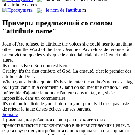
pl.
attribute names
le
nom de l'attribut
m
Примеры предложений со словом
"attribute name"
Joan of Arc refused to
attribute
the voices she could hear to anything
other than the Word of the Lord.
Jeanne d'Arc refusa de renoncer à
sa conviction que les voix qu'elle entendait étaient de Dieu et nulle
autre.
Its
name
is Ken.
Son
nom
est Ken.
Cruelty, it's the first
attribute
of God.
La cruauté, c'est le premier des
attributs
de Dieu.
When you submit a quote, it's best to enter the author's
name
as a tag
or, if you can't, in a comment.
Quand on soumet une citation, il est
préférable d'ajouter le
nom
de l'auteur dans un tag ou, si c'est
impossible, dans un commentaire.
It's not fair to
attribute
your failure to your parents.
Il n'est pas juste
de rejeter la faute de ses échecs sur ses parents.
Больше
Примеры употребления слов в разных контекстах
предоставляются исключительно в лингвистических целях, т.
е. для изучения употребления слов в одном языке и вариантов