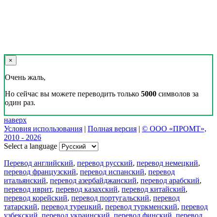
×
Очень жаль,
Но сейчас вы можете переводить только
5000
символов за
один раз.
наверх
Условия использования
|
Полная версия
|
© ООО «ПРОМТ»,
2010 - 2026
Select a language
Перевод английский
,
перевод русский
,
перевод немецкий
,
перевод французский
,
перевод испанский
,
перевод
итальянский
,
перевод азербайджанский
,
перевод арабский
,
перевод иврит
,
перевод казахский
,
перевод китайский
,
перевод корейский
,
перевод португальский
,
перевод
татарский
,
перевод турецкий
,
перевод туркменский
,
перевод
узбекский
,
перевод украинский
,
перевод финский
,
перевод