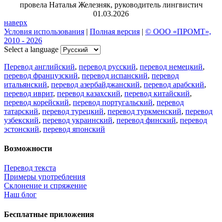
провела Наталья Железняк, руководитель лингвистич
01.03.2026
наверх
Условия использования
|
Полная версия
|
© ООО «ПРОМТ»,
2010 - 2026
Select a language
Перевод английский
,
перевод русский
,
перевод немецкий
,
перевод французский
,
перевод испанский
,
перевод
итальянский
,
перевод азербайджанский
,
перевод арабский
,
перевод иврит
,
перевод казахский
,
перевод китайский
,
перевод корейский
,
перевод португальский
,
перевод
татарский
,
перевод турецкий
,
перевод туркменский
,
перевод
узбекский
,
перевод украинский
,
перевод финский
,
перевод
эстонский
,
перевод японский
Возможности
Перевод текста
Примеры употребления
Склонение и спряжение
Наш блог
Бесплатные приложения