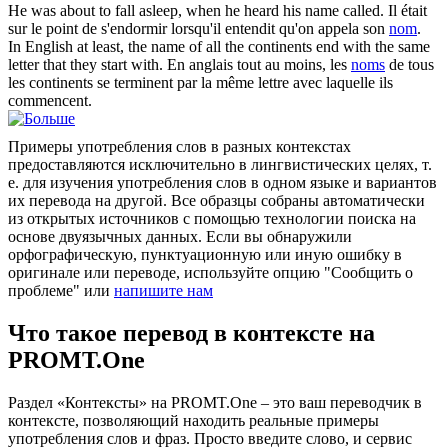
He was about to fall asleep, when he heard his
name
called.
Il était
sur le point de s'endormir lorsqu'il entendit qu'on appela son
nom
.
In English at least, the
name
of all the continents end with the same
letter that they start with.
En anglais tout au moins, les
noms
de tous
les continents se terminent par la même lettre avec laquelle ils
commencent.
Примеры употребления слов в разных контекстах
предоставляются исключительно в лингвистических целях, т.
е. для изучения употребления слов в одном языке и вариантов
их перевода на другой. Все образцы собраны автоматически
из открытых источников с помощью технологии поиска на
основе двуязычных данных. Если вы обнаружили
орфографическую, пунктуационную или иную ошибку в
оригинале или переводе, используйте опцию "Сообщить о
проблеме" или
напишите нам
Что такое перевод в контексте на
PROMT.One
Раздел «Контексты» на PROMT.One – это ваш переводчик в
контексте, позволяющий находить реальные примеры
употребления слов и фраз. Просто введите слово, и сервис