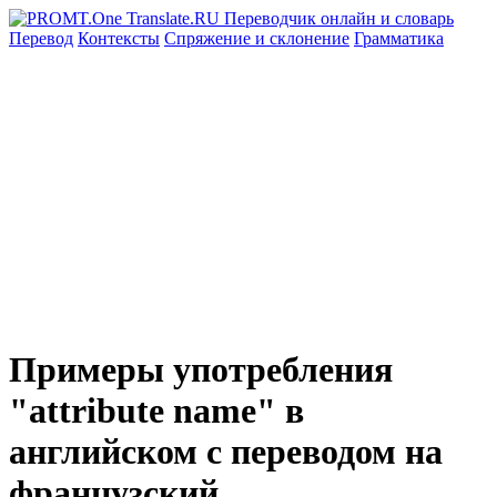
Перевод
Контексты
Спряжение
и склонение
Грамматика
Примеры употребления
"attribute name" в
английском с переводом на
французский