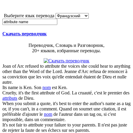
Выберите язык перевода
Скачать переводчик
Переводчик, Словарь и Разговорник,
20+ языков, избранные переводы.
Joan of Arc refused to
attribute
the voices she could hear to anything
other than the Word of the Lord.
Jeanne d'Arc refusa de renoncer à
sa conviction que les voix qu'elle entendait étaient de Dieu et nulle
autre.
Its
name
is Ken.
Son
nom
est Ken.
Cruelty, it's the first
attribute
of God.
La cruauté, c'est le premier des
attributs
de Dieu.
When you submit a quote, it's best to enter the author's
name
as a tag
or, if you can't, in a comment.
Quand on soumet une citation, il est
préférable d'ajouter le
nom
de l'auteur dans un tag ou, si c'est
impossible, dans un commentaire.
It's not fair to
attribute
your failure to your parents.
Il n'est pas juste
de rejeter la faute de ses échecs sur ses parents.