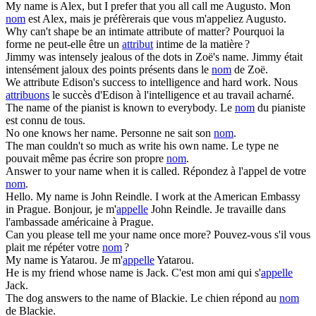
My
name
is Alex, but I prefer that you all call me Augusto.
Mon
nom
est Alex, mais je préfèrerais que vous m'appeliez Augusto.
Why can't shape be an intimate
attribute
of matter?
Pourquoi la
forme ne peut-elle être un
attribut
intime de la matière ?
Jimmy was intensely jealous of the dots in Zoë's
name
.
Jimmy était
intensément jaloux des points présents dans le
nom
de Zoë.
We
attribute
Edison's success to intelligence and hard work.
Nous
attribuons
le succès d'Edison à l'intelligence et au travail acharné.
The
name
of the pianist is known to everybody.
Le
nom
du pianiste
est connu de tous.
No one knows her
name
.
Personne ne sait son
nom
.
The man couldn't so much as write his own
name
.
Le type ne
pouvait même pas écrire son propre
nom
.
Answer to your
name
when it is called.
Répondez à l'appel de votre
nom
.
Hello. My
name
is John Reindle. I work at the American Embassy
in Prague.
Bonjour, je m'
appelle
John Reindle. Je travaille dans
l'ambassade américaine à Prague.
Can you please tell me your
name
once more?
Pouvez-vous s'il vous
plait me répéter votre
nom
?
My
name
is Yatarou.
Je m'
appelle
Yatarou.
He is my friend whose
name
is Jack.
C'est mon ami qui s'
appelle
Jack.
The dog answers to the
name
of Blackie.
Le chien répond au
nom
de Blackie.