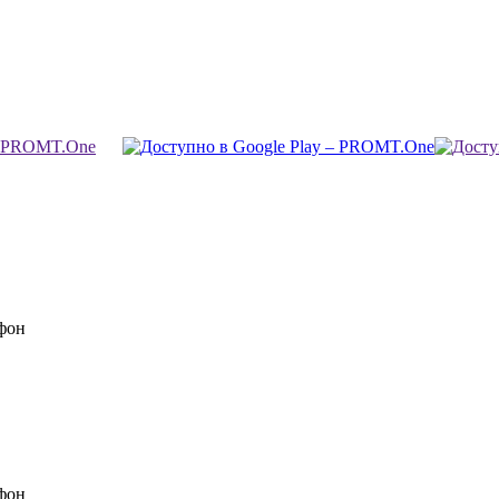
фон
фон