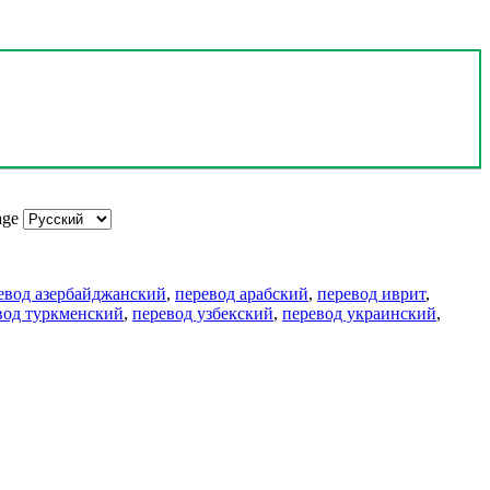
age
евод азербайджанский
,
перевод арабский
,
перевод иврит
,
вод туркменский
,
перевод узбекский
,
перевод украинский
,