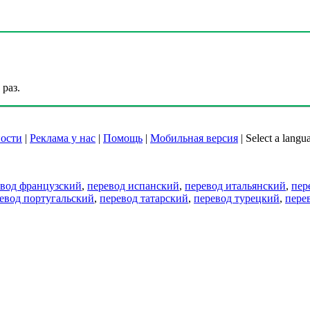
раз.
ости
|
Реклама у нас
|
Помощь
|
Мобильная версия
|
Select a langu
евод французский
,
перевод испанский
,
перевод итальянский
,
пер
евод португальский
,
перевод татарский
,
перевод турецкий
,
пере