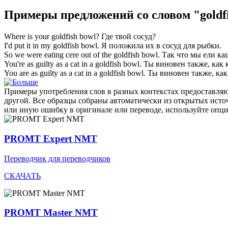
Примеры предложений со словом "goldfi
Where is your
goldfish bowl
?
Где твой сосуд?
I'd put it in my
goldfish bowl
.
Я положила их в сосуд для рыбки.
So we were eating cere out of the
goldfish bowl
.
Так что мы ели ка
You're as guilty as a cat in a
goldfish bowl
.
Ты виновен также, как 
You are as guilty as a cat in a
goldfish bowl
.
Ты виновен также, как
Примеры употребления слов в разных контекстах предоставляют
другой. Все образцы собраны автоматически из открытых ист
или иную ошибку в оригинале или переводе, используйте опц
PROMT Expert NMT
Переводчик для переводчиков
СКАЧАТЬ
PROMT Master NMT