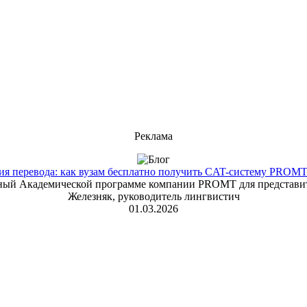
Реклама
 перевода: как вузам бесплатно получить CAT-систему PROMT T
енный Академической программе компании PROMT для представит
Железняк, руководитель лингвистич
01.03.2026