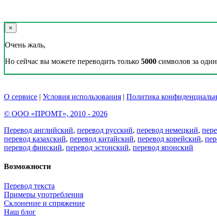
×
Очень жаль,
Но сейчас вы можете переводить только
5000
символов за один 
О сервисе
|
Условия использования
|
Политика конфиденциальн
© ООО «ПРОМТ», 2010 - 2026
Перевод английский
,
перевод русский
,
перевод немецкий
,
пер
перевод казахский
,
перевод китайский
,
перевод корейский
,
пер
перевод финский
,
перевод эстонский
,
перевод японский
Возможности
Перевод текста
Примеры употребления
Склонение и спряжение
Наш блог