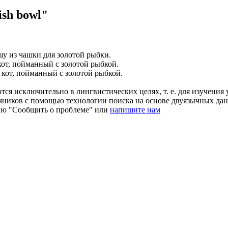
sh bowl"
шу из чашки для золотой рыбки.
кот, пойманный с золотой рыбкой.
 кот, пойманный с золотой рыбкой.
ся исключительно в лингвистических целях, т. е. для изучения 
очников с помощью технологии поиска на основе двуязычных д
ию "Сообщить о проблеме" или
напишите нам