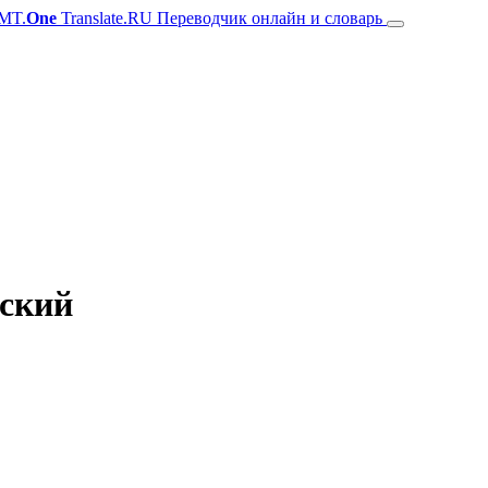
MT.
One
Translate.RU Переводчик онлайн и словарь
сский