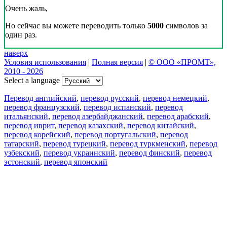
Очень жаль,
Но сейчас вы можете переводить только
5000
символов за
один раз.
наверх
Условия использования
|
Полная версия
|
© ООО «ПРОМТ»,
2010 - 2026
Select a language
Перевод английский
,
перевод русский
,
перевод немецкий
,
перевод французский
,
перевод испанский
,
перевод
итальянский
,
перевод азербайджанский
,
перевод арабский
,
перевод иврит
,
перевод казахский
,
перевод китайский
,
перевод корейский
,
перевод португальский
,
перевод
татарский
,
перевод турецкий
,
перевод туркменский
,
перевод
узбекский
,
перевод украинский
,
перевод финский
,
перевод
эстонский
,
перевод японский
Возможности
Перевод текста
Примеры употребления
Склонение и спряжение