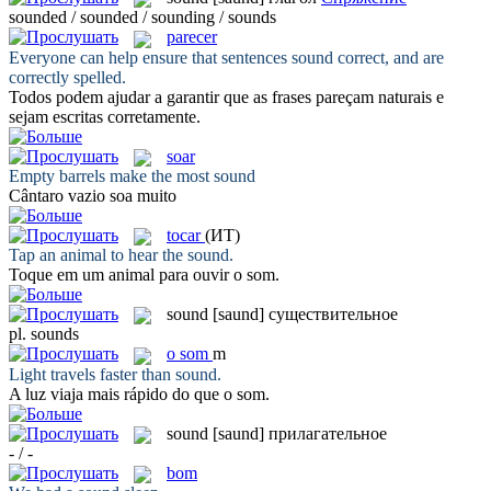
sounded / sounded / sounding / sounds
parecer
Everyone can help ensure that sentences
sound
correct, and are
correctly spelled.
Todos podem ajudar a garantir que as frases
pareçam
naturais e
sejam escritas corretamente.
soar
Empty barrels make the most
sound
Cântaro vazio
soa
muito
tocar
(ИТ)
Tap an animal to hear the
sound
.
Toque
em um animal para ouvir o som.
sound
[saund]
существительное
pl.
sounds
o
som
m
Light travels faster than
sound
.
A luz viaja mais rápido do que o
som
.
sound
[saund]
прилагательное
- / -
bom