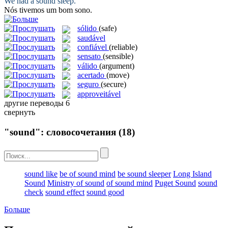
We had a
sound
sleep.
Nós tivemos um
bom
sono.
sólido
(safe)
saudável
confiável
(reliable)
sensato
(sensible)
válido
(argument)
acertado
(move)
seguro
(secure)
approveitável
другие переводы
6
свернуть
"sound": словосочетания
(18)
sound like
be of sound mind
be sound sleeper
Long Island
Sound
Ministry of sound
of sound mind
Puget Sound
sound
check
sound effect
sound good
Больше