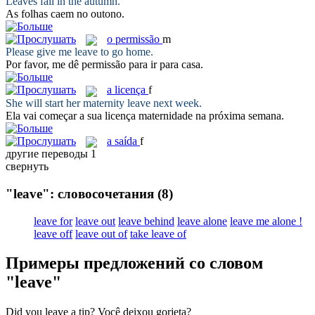
Leaves
fall in the autumn.
As
folhas
caem no outono.
o
permissão
m
Please give me
leave
to go home.
Por favor, me dê
permissão
para ir para casa.
a
licença
f
She will start her maternity
leave
next week.
Ela vai começar a sua
licença
maternidade na próxima semana.
a
saída
f
другие переводы
1
свернуть
"leave": словосочетания
(8)
leave for
leave out
leave behind
leave alone
leave me alone !
leave off
leave out of
take leave of
Примеры предложений со словом
"leave"
Did you
leave
a tip?
Você
deixou
gorjeta?