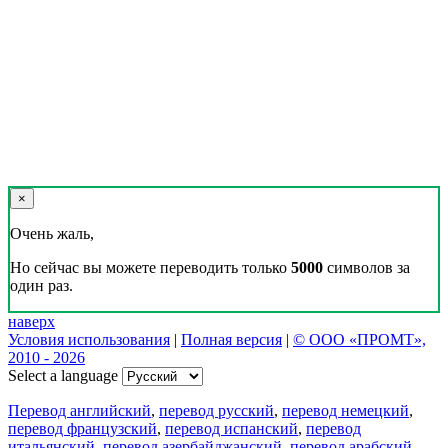
×
Очень жаль,
Но сейчас вы можете переводить только
5000
символов за
один раз.
наверх
Условия использования
|
Полная версия
|
© ООО «ПРОМТ»,
2010 - 2026
Select a language
Перевод английский
,
перевод русский
,
перевод немецкий
,
перевод французский
,
перевод испанский
,
перевод
итальянский
,
перевод азербайджанский
,
перевод арабский
,