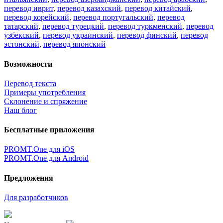
перевод иврит
,
перевод казахский
,
перевод китайский
,
перевод корейский
,
перевод португальский
,
перевод
татарский
,
перевод турецкий
,
перевод туркменский
,
перевод
узбекский
,
перевод украинский
,
перевод финский
,
перевод
эстонский
,
перевод японский
Возможности
Перевод текста
Примеры употребления
Склонение и спряжение
Наш блог
Бесплатные приложения
PROMT.One для iOS
PROMT.One для Android
Предложения
Для разработчиков