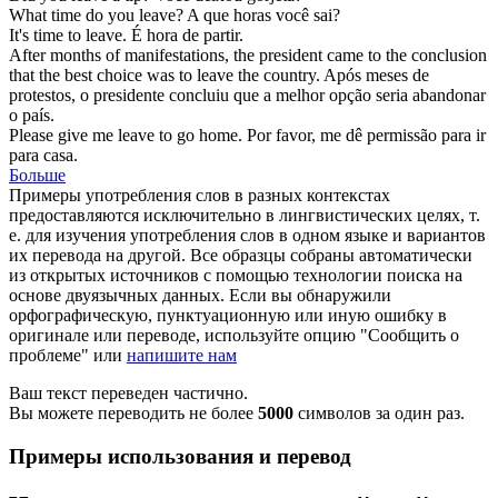
What time do you
leave
?
A que horas você
sai
?
It's time to
leave
.
É hora de
partir
.
After months of manifestations, the president came to the conclusion
that the best choice was to
leave
the country.
Após meses de
protestos, o presidente concluiu que a melhor opção seria
abandonar
o país.
Please give me
leave
to go home.
Por favor, me dê
permissão
para ir
para casa.
Больше
Примеры употребления слов в разных контекстах
предоставляются исключительно в лингвистических целях, т.
е. для изучения употребления слов в одном языке и вариантов
их перевода на другой. Все образцы собраны автоматически
из открытых источников с помощью технологии поиска на
основе двуязычных данных. Если вы обнаружили
орфографическую, пунктуационную или иную ошибку в
оригинале или переводе, используйте опцию "Сообщить о
проблеме" или
напишите нам
Ваш текст переведен частично.
Вы можете переводить не более
5000
символов за один раз.
Примеры использования и перевод