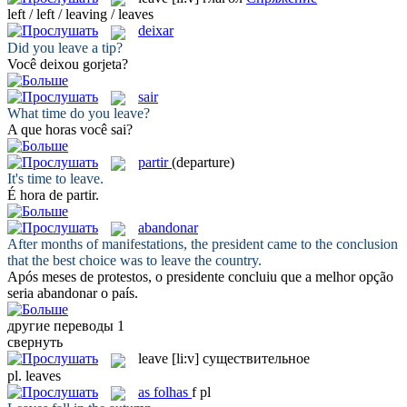
left / left / leaving / leaves
deixar
Did you
leave
a tip?
Você
deixou
gorjeta?
sair
What time do you
leave
?
A que horas você
sai
?
partir
(departure)
It's time to
leave
.
É hora de
partir
.
abandonar
After months of manifestations, the president came to the conclusion
that the best choice was to
leave
the country.
Após meses de protestos, o presidente concluiu que a melhor opção
seria
abandonar
o país.
другие переводы
1
свернуть
leave
[li:v]
существительное
pl.
leaves
as
folhas
f pl