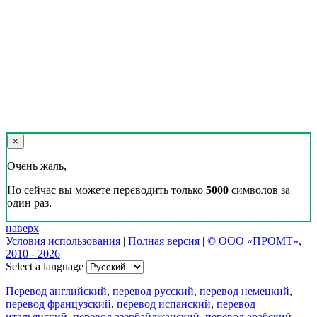
×
Очень жаль,
Но сейчас вы можете переводить только
5000
символов за
один раз.
наверх
Условия использования
|
Полная версия
|
© ООО «ПРОМТ»,
2010 - 2026
Select a language
Перевод английский
,
перевод русский
,
перевод немецкий
,
перевод французский
,
перевод испанский
,
перевод
итальянский
,
перевод азербайджанский
,
перевод арабский
,