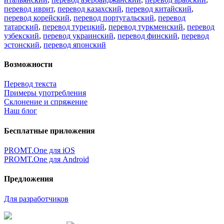
перевод иврит
,
перевод казахский
,
перевод китайский
,
перевод корейский
,
перевод португальский
,
перевод
татарский
,
перевод турецкий
,
перевод туркменский
,
перевод
узбекский
,
перевод украинский
,
перевод финский
,
перевод
эстонский
,
перевод японский
Возможности
Перевод текста
Примеры употребления
Склонение и спряжение
Наш блог
Бесплатные приложения
PROMT.One для iOS
PROMT.One для Android
Предложения
Для разработчиков