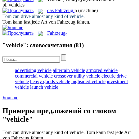
pl.
vehicles
das
Fahrzeug
n
(machine)
Tom can drive almost any kind of
vehicle
.
Tom kann fast jede Art von
Fahrzeug
fahren.
Fahrzeug-
"vehicle": словосочетания
(81)
advertising vehicle
allterrain vehicle
armored vehicle
commercial vehicle
crossover utility vehicle
electric drive
vehicle
heavy goods vehicle
highsided vehicle
investment
vehicle
launch vehicle
Больше
Примеры предложений со словом
"vehicle"
Tom can drive almost any kind of
vehicle
.
Tom kann fast jede Art
von
Fahrzeug
fahren.