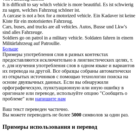
It is difficult to say which
vehicle
is more beautiful.
Es ist schwierig
zu sagen, welches
Fahrzeug
schöner ist.
A carcase is not a box for a motorized
vehicle
.
Ein Kadaver ist keine
Kiste für ein motorisiertes
Fahrzeug
.
Cars, buses, and trucks are all
vehicles
.
Autos, Busse und Lkw's
sind alles
Fahrzeuge
.
Soldiers go on patrol in a military
vehicle
.
Soldaten fahren in einem
Militärfahrzeug auf Patroullie.
Больше
Примеры употребления слов в разных контекстах
предоставляются исключительно в лингвистических целях, т.
е. для изучения употребления слов в одном языке и вариантов
их перевода на другой. Все образцы собраны автоматически
из открытых источников с помощью технологии поиска на
основе двуязычных данных. Если вы обнаружили
орфографическую, пунктуационную или иную ошибку в
оригинале или переводе, используйте опцию "Сообщить о
проблеме" или
напишите нам
Ваш текст переведен частично.
Вы можете переводить не более
5000
символов за один раз.
Примеры использования и перевод