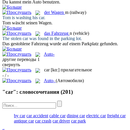
Du kannst mein
Auto
benutzen.
der
Wagen
m
(railway)
Tom is washing his
car
.
Tom wäscht seinen
Wagen
.
das
Fahrzeug
n
(vehicle)
The stolen
car
was found in the parking lot.
Das gestohlene
Fahrzeug
wurde auf einem Parkplatz gefunden.
Auto-
другие переводы
1
свернуть
car
[kɑ:]
прилагательное
- / -
Auto-
(Автомобили)
"car": словосочетания
(201)
by car
car accident
cable car
dining car
electric car
freight car
antique car
car crash
car driver
car park