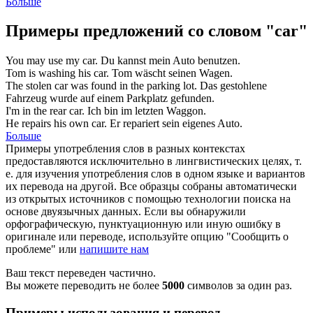
Больше
Примеры предложений со словом "car"
You may use my
car
.
Du kannst mein
Auto
benutzen.
Tom is washing his
car
.
Tom wäscht seinen
Wagen
.
The stolen
car
was found in the parking lot.
Das gestohlene
Fahrzeug
wurde auf einem Parkplatz gefunden.
I'm in the rear
car
.
Ich bin im letzten
Waggon
.
He repairs his own
car
.
Er repariert sein eigenes
Auto
.
Больше
Примеры употребления слов в разных контекстах
предоставляются исключительно в лингвистических целях, т.
е. для изучения употребления слов в одном языке и вариантов
их перевода на другой. Все образцы собраны автоматически
из открытых источников с помощью технологии поиска на
основе двуязычных данных. Если вы обнаружили
орфографическую, пунктуационную или иную ошибку в
оригинале или переводе, используйте опцию "Сообщить о
проблеме" или
напишите нам
Ваш текст переведен частично.
Вы можете переводить не более
5000
символов за один раз.
Примеры использования и перевод