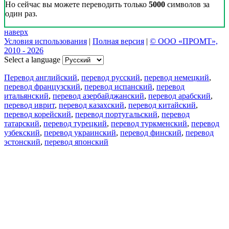
Но сейчас вы можете переводить только
5000
символов за
один раз.
наверх
Условия использования
|
Полная версия
|
© ООО «ПРОМТ»,
2010 - 2026
Select a language
Перевод английский
,
перевод русский
,
перевод немецкий
,
перевод французский
,
перевод испанский
,
перевод
итальянский
,
перевод азербайджанский
,
перевод арабский
,
перевод иврит
,
перевод казахский
,
перевод китайский
,
перевод корейский
,
перевод португальский
,
перевод
татарский
,
перевод турецкий
,
перевод туркменский
,
перевод
узбекский
,
перевод украинский
,
перевод финский
,
перевод
эстонский
,
перевод японский
Возможности
Перевод текста
Примеры употребления
Склонение и спряжение
Наш блог