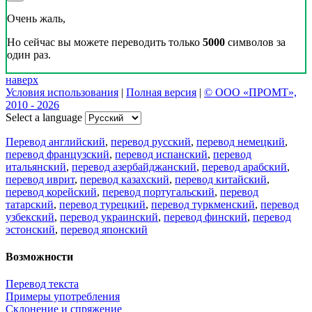
Очень жаль,
Но сейчас вы можете переводить только
5000
символов за
один раз.
наверх
Условия использования
|
Полная версия
|
© ООО «ПРОМТ»,
2010 - 2026
Select a language
Перевод английский
,
перевод русский
,
перевод немецкий
,
перевод французский
,
перевод испанский
,
перевод
итальянский
,
перевод азербайджанский
,
перевод арабский
,
перевод иврит
,
перевод казахский
,
перевод китайский
,
перевод корейский
,
перевод португальский
,
перевод
татарский
,
перевод турецкий
,
перевод туркменский
,
перевод
узбекский
,
перевод украинский
,
перевод финский
,
перевод
эстонский
,
перевод японский
Возможности
Перевод текста
Примеры употребления
Склонение и спряжение