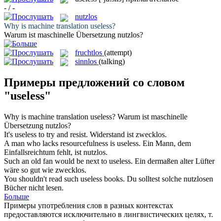
- / -
nutzlos
Why is machine translation
useless
?
Warum ist maschinelle Übersetzung
nutzlos
?
fruchtlos
(attempt)
sinnlos
(talking)
Примеры предложений со словом
"useless"
Why is machine translation
useless
?
Warum ist maschinelle
Übersetzung
nutzlos
?
It's
useless
to try and resist.
Widerstand ist
zwecklos
.
A man who lacks resourcefulness is
useless
.
Ein Mann, dem
Einfallsreichtum fehlt, ist
nutzlos
.
Such an old fan would be next to
useless
.
Ein dermaßen alter Lüfter
wäre so gut wie
zwecklos
.
You shouldn't read such
useless
books.
Du solltest solche
nutzlosen
Bücher nicht lesen.
Больше
Примеры употребления слов в разных контекстах
предоставляются исключительно в лингвистических целях, т.