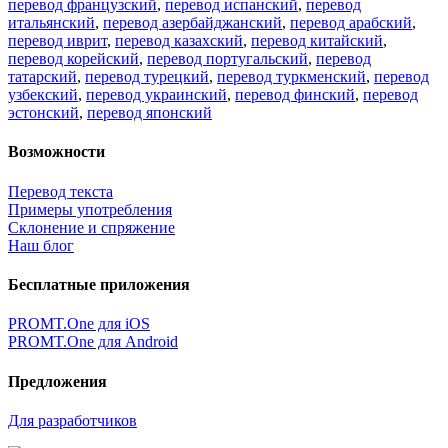
перевод французский
,
перевод испанский
,
перевод
итальянский
,
перевод азербайджанский
,
перевод арабский
,
перевод иврит
,
перевод казахский
,
перевод китайский
,
перевод корейский
,
перевод португальский
,
перевод
татарский
,
перевод турецкий
,
перевод туркменский
,
перевод
узбекский
,
перевод украинский
,
перевод финский
,
перевод
эстонский
,
перевод японский
Возможности
Перевод текста
Примеры употребления
Склонение и спряжение
Наш блог
Бесплатные приложения
PROMT.One для iOS
PROMT.One для Android
Предложения
Для разработчиков