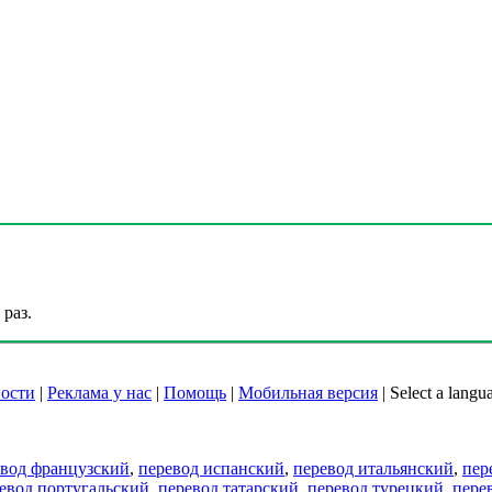
раз.
ости
|
Реклама у нас
|
Помощь
|
Мобильная версия
|
Select a langu
евод французский
,
перевод испанский
,
перевод итальянский
,
пер
евод португальский
,
перевод татарский
,
перевод турецкий
,
пере