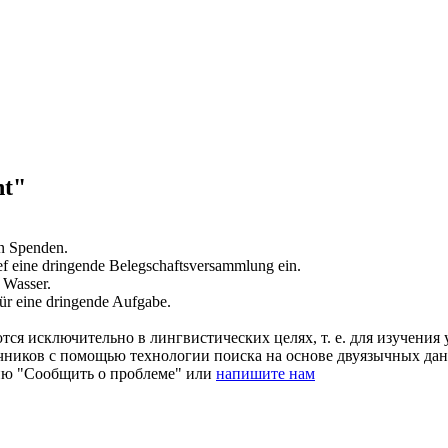
nt"
n Spenden.
ef eine
dringende
Belegschaftsversammlung ein.
 Wasser.
ür eine
dringende
Aufgabe.
ся исключительно в лингвистических целях, т. е. для изучения 
очников с помощью технологии поиска на основе двуязычных д
ию "Сообщить о проблеме" или
напишите нам