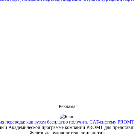
Реклама
 перевода: как вузам бесплатно получить CAT-систему PROMT T
енный Академической программе компании PROMT для представит
Железняк, руководитель лингвистич