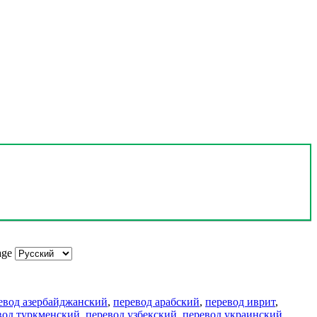
age
евод азербайджанский
,
перевод арабский
,
перевод иврит
,
вод туркменский
,
перевод узбекский
,
перевод украинский
,