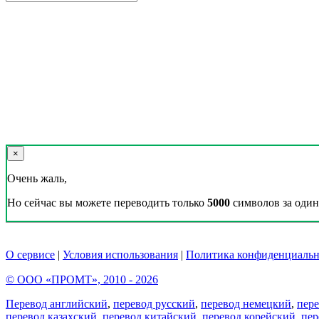
×
Очень жаль,
Но сейчас вы можете переводить только
5000
символов за один 
О сервисе
|
Условия использования
|
Политика конфиденциальн
© ООО «ПРОМТ», 2010 - 2026
Перевод английский
,
перевод русский
,
перевод немецкий
,
пер
перевод казахский
,
перевод китайский
,
перевод корейский
,
пер