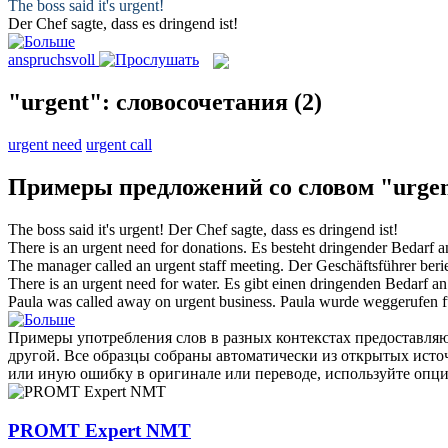
The boss said it's
urgent
!
Der Chef sagte, dass es
dringend
ist!
anspruchsvoll
"urgent": словосочетания
(2)
urgent need
urgent call
Примеры предложений со словом "urge
The boss said it's
urgent
!
Der Chef sagte, dass es
dringend
ist!
There is an
urgent
need for donations.
Es besteht
dringender
Bedarf a
The manager called an
urgent
staff meeting.
Der Geschäftsführer beri
There is an
urgent
need for water.
Es gibt einen
dringenden
Bedarf an
Paula was called away on
urgent
business.
Paula wurde weggerufen f
Примеры употребления слов в разных контекстах предоставляют
другой. Все образцы собраны автоматически из открытых ист
или иную ошибку в оригинале или переводе, используйте опц
PROMT Expert NMT