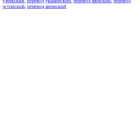
узбекский
,
перевод украинский
,
перевод финский
,
перевод
эстонский
,
перевод японский
Возможности
Перевод текста
Примеры употребления
Склонение и спряжение
Наш блог
Бесплатные приложения
PROMT.One для iOS
PROMT.One для Android
Предложения
Для разработчиков
Копировать текст
Копировать перевод
Сообщить о проблеме