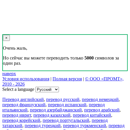
×
Очень жаль,
Но сейчас вы можете переводить только
5000
символов за
один раз.
наверх
Условия использования
|
Полная версия
|
© ООО «ПРОМТ»,
2010 - 2026
Select a language
Перевод английский
,
перевод русский
,
перевод немецкий
,
перевод французский
,
перевод испанский
,
перевод
итальянский
,
перевод азербайджанский
,
перевод арабский
,
перевод иврит
,
перевод казахский
,
перевод китайский
,
перевод корейский
,
перевод португальский
,
перевод
татарский
,
перевод турецкий
,
перевод туркменский
,
перевод