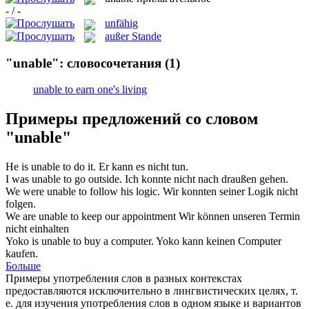
- / -
unfähig
außer Stande
"unable": словосочетания
(1)
unable to earn one's living
Примеры предложений со словом
"unable"
He is
unable
to do it.
Er kann es nicht tun.
I was
unable
to go outside.
Ich konnte nicht nach draußen gehen.
We were
unable
to follow his logic.
Wir konnten seiner Logik nicht
folgen.
We are
unable
to keep our appointment
Wir können unseren Termin
nicht einhalten
Yoko is
unable
to buy a computer.
Yoko kann keinen Computer
kaufen.
Больше
Примеры употребления слов в разных контекстах
предоставляются исключительно в лингвистических целях, т.
е. для изучения употребления слов в одном языке и вариантов