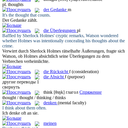
pl.
thoughts
der
Gedanke
m
It's the
thought
that counts.
Der
Gedanke
zählt.
die
Überlegungen
pl
Baffled by Sherlock Holmes' cryptic remarks, Watson wondered
whether Holmes was intentionally concealing his
thoughts
about the
crime.
Verwirrt durch Sherlock Holmes rätselhafte Äußerungen, fragte sich
Watson, ob Holmes absichtlich seine
Überlegungen
zu dem
Verbrechen verheimlichte.
die
Rücksicht
f
(consideration)
die
Absicht
f
(purpose)
другие переводы
1
свернуть
think
[θɪŋk]
глагол
Спряжение
thought / thought / thinking / thinks
denken
(mental faculty)
I
think
about them often.
Ich
denke
oft an sie.
meinen