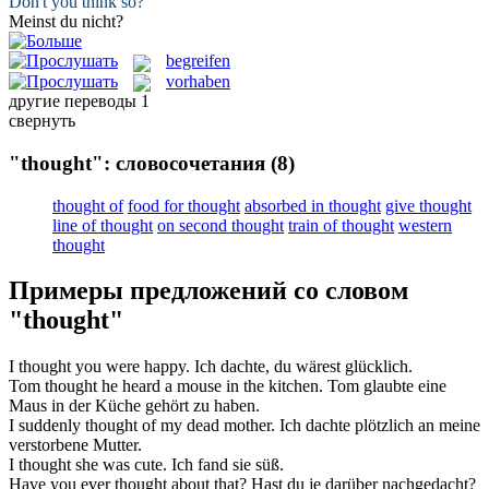
Don't you
think
so?
Meinst
du nicht?
begreifen
vorhaben
другие переводы
1
свернуть
"thought": словосочетания
(8)
thought of
food for thought
absorbed in thought
give thought
line of thought
on second thought
train of thought
western
thought
Примеры предложений со словом
"thought"
I
thought
you were happy.
Ich
dachte
, du wärest glücklich.
Tom
thought
he heard a mouse in the kitchen.
Tom
glaubte
eine
Maus in der Küche gehört zu haben.
I suddenly
thought
of my dead mother.
Ich dachte plötzlich an
meine
verstorbene Mutter.
I
thought
she was cute.
Ich
fand
sie süß.
Have you ever
thought
about that?
Hast du je darüber
nachgedacht
?