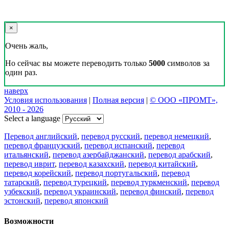
×
Очень жаль,
Но сейчас вы можете переводить только
5000
символов за
один раз.
наверх
Условия использования
|
Полная версия
|
© ООО «ПРОМТ»,
2010 - 2026
Select a language
Перевод английский
,
перевод русский
,
перевод немецкий
,
перевод французский
,
перевод испанский
,
перевод
итальянский
,
перевод азербайджанский
,
перевод арабский
,
перевод иврит
,
перевод казахский
,
перевод китайский
,
перевод корейский
,
перевод португальский
,
перевод
татарский
,
перевод турецкий
,
перевод туркменский
,
перевод
узбекский
,
перевод украинский
,
перевод финский
,
перевод
эстонский
,
перевод японский
Возможности