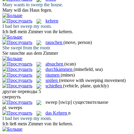
Mary wants to
sweep
the house.
Mary will das Haus
fegen
.
kehren
I had her
sweep
my room.
Ich ließ mein Zimmer von ihr
kehren
.
rauschen
(move, person)
She
swept
from the room
Sie
rauschte
aus dem Zimmer
absuchen
(scan)
durchkämmen
(minefield, sea)
räumen
(mines)
spülen
(remove with sweeping movement)
schießen
(vehicle, plane, quickly)
другие переводы
5
свернуть
sweep
[swi:p]
существительное
pl.
sweeps
das
Kehren
n
I had her
sweep
my room.
Ich ließ mein Zimmer von ihr
kehren
.