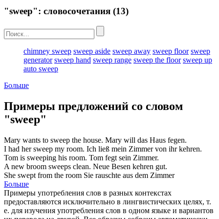
"sweep": словосочетания
(13)
chimney sweep
sweep aside
sweep away
sweep floor
sweep
generator
sweep hand
sweep range
sweep the floor
sweep up
auto sweep
Больше
Примеры предложений со словом
"sweep"
Mary wants to
sweep
the house.
Mary will das Haus
fegen
.
I had her
sweep
my room.
Ich ließ mein Zimmer von ihr
kehren
.
Tom is
sweeping
his room.
Tom
fegt
sein Zimmer.
A new broom
sweeps
clean.
Neue Besen
kehren
gut.
She
swept
from the room
Sie
rauschte
aus dem Zimmer
Больше
Примеры употребления слов в разных контекстах
предоставляются исключительно в лингвистических целях, т.
е. для изучения употребления слов в одном языке и вариантов