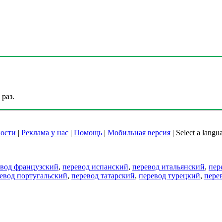
раз.
ости
|
Реклама у нас
|
Помощь
|
Мобильная версия
|
Select a langu
евод французский
,
перевод испанский
,
перевод итальянский
,
пер
евод португальский
,
перевод татарский
,
перевод турецкий
,
пере