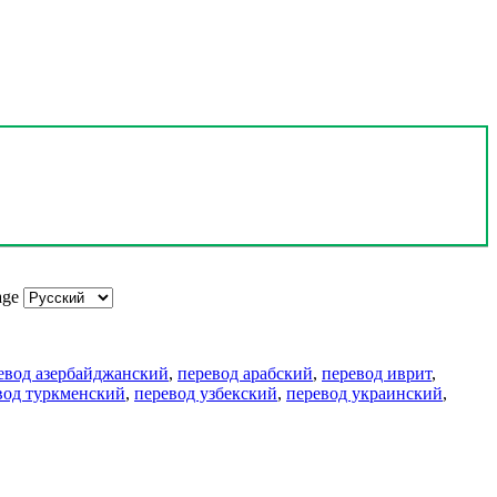
age
евод азербайджанский
,
перевод арабский
,
перевод иврит
,
вод туркменский
,
перевод узбекский
,
перевод украинский
,