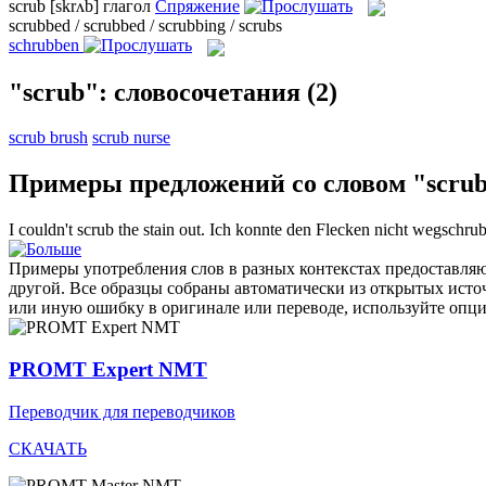
scrub
[skrʌb]
глагол
Спряжение
scrubbed / scrubbed / scrubbing / scrubs
schrubben
"scrub": словосочетания
(2)
scrub brush
scrub nurse
Примеры предложений со словом "scru
I couldn't
scrub
the stain out.
Ich konnte den Flecken nicht wegschru
Примеры употребления слов в разных контекстах предоставляют
другой. Все образцы собраны автоматически из открытых ист
или иную ошибку в оригинале или переводе, используйте опц
PROMT Expert NMT
Переводчик для переводчиков
СКАЧАТЬ