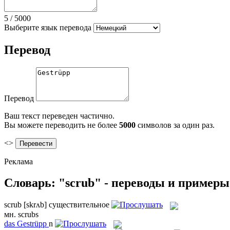
5
/
5000
Выберите язык перевода
Перевод
Перевод
Ваш текст переведен частично.
Вы можете переводить не более
5000
символов за один раз.
<>
Реклама
Словарь: "scrub" - переводы и примеры
scrub
[skrʌb]
существительное
мн.
scrubs
das
Gestrüpp
n