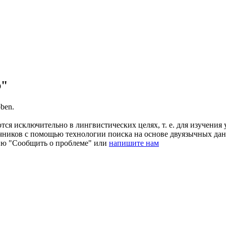
b"
bben.
ся исключительно в лингвистических целях, т. е. для изучения 
очников с помощью технологии поиска на основе двуязычных д
ию "Сообщить о проблеме" или
напишите нам