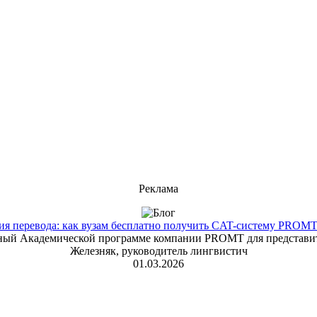
Реклама
 перевода: как вузам бесплатно получить CAT-систему PROMT T
енный Академической программе компании PROMT для представит
Железняк, руководитель лингвистич
01.03.2026