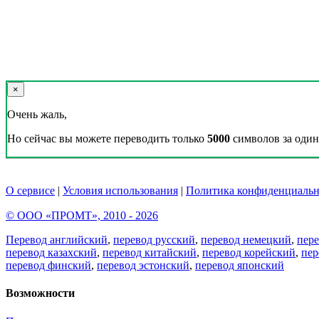
×
Очень жаль,
Но сейчас вы можете переводить только
5000
символов за один 
О сервисе
|
Условия использования
|
Политика конфиденциальн
© ООО «ПРОМТ», 2010 - 2026
Перевод английский
,
перевод русский
,
перевод немецкий
,
пер
перевод казахский
,
перевод китайский
,
перевод корейский
,
пер
перевод финский
,
перевод эстонский
,
перевод японский
Возможности